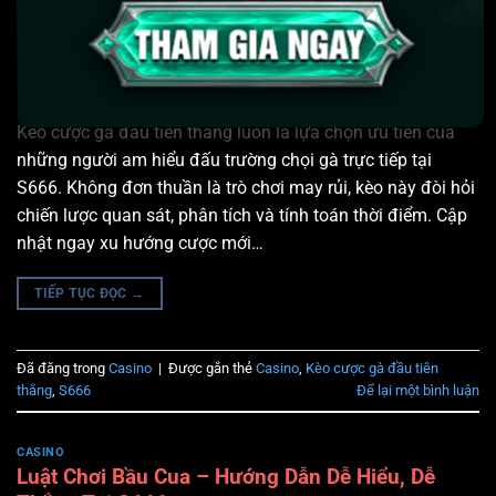
Kèo cược gà đầu tiên thắng luôn là lựa chọn ưu tiên của
những người am hiểu đấu trường chọi gà trực tiếp tại
S666. Không đơn thuần là trò chơi may rủi, kèo này đòi hỏi
chiến lược quan sát, phân tích và tính toán thời điểm. Cập
nhật ngay xu hướng cược mới…
TIẾP TỤC ĐỌC
→
Đã đăng trong
Casino
|
Được gắn thẻ
Casino
,
Kèo cược gà đầu tiên
thắng
,
S666
Để lại một bình luận
CASINO
Luật Chơi Bầu Cua – Hướng Dẫn Dễ Hiểu, Dễ