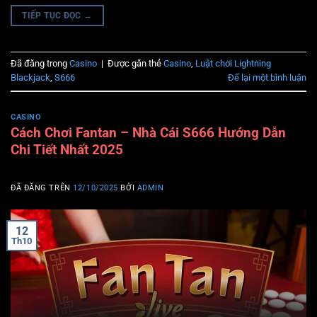
TIẾP TỤC ĐỌC
→
Đã đăng trong
Casino
|
Được gắn thẻ
Casino
,
Luật chơi Lightning
Blackjack
,
S666
Để lại một bình luận
CASINO
Cách Chơi Fantan – Nhà Cái S666 Hướng Dẫn
Chi Tiết Nhất 2025
ĐÃ ĐĂNG TRÊN
12/10/2025
BỞI
ADMIN
12
Th10