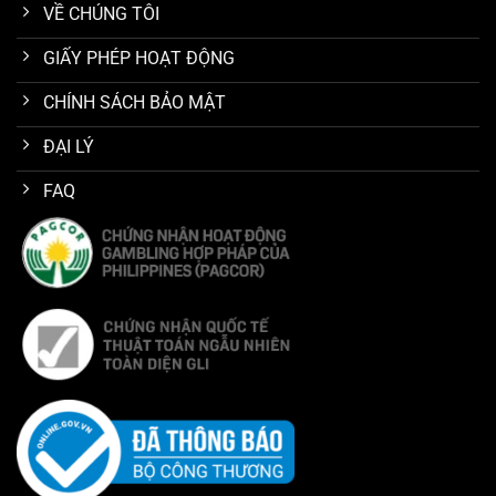
VỀ CHÚNG TÔI
GIẤY PHÉP HOẠT ĐỘNG
CHÍNH SÁCH BẢO MẬT
ĐẠI LÝ
FAQ