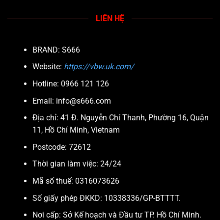
LIÊN HỆ
BRAND: S666
Website:
https://vbw.uk.com/
Hotline: 0966 121 126
Email:
info@s666.com
Địa chỉ: 41 Đ. Nguyễn Chí Thanh, Phường 16, Quận
11, Hồ Chí Minh, Vietnam
Postcode: 72612
Thời gian làm việc: 24/24
Mã số thuế: 0316073626
Số giấy phép ĐKKD: 10338336/GP-BTTTT.
Nơi cấp: Sở Kế hoạch và Đầu tư TP. Hồ Chí Minh.