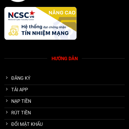
HƯỚNG DẪN
ĐĂNG KÝ
TẢI APP
NẠP TIỀN
RÚT TIỀN
ĐỔI MẬT KHẨU