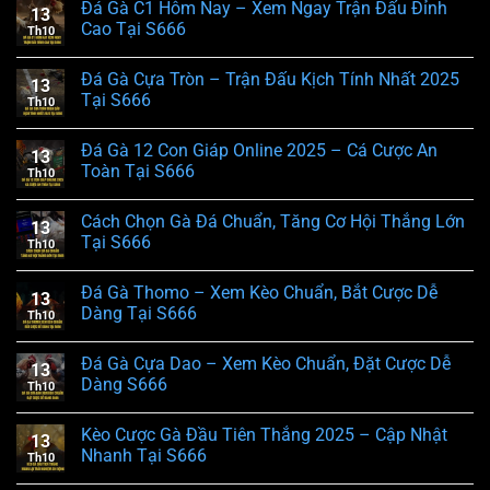
Đá Gà C1 Hôm Nay – Xem Ngay Trận Đấu Đỉnh
13
Cao Tại S666
Th10
Đá Gà Cựa Tròn – Trận Đấu Kịch Tính Nhất 2025
13
Tại S666
Th10
Đá Gà 12 Con Giáp Online 2025 – Cá Cược An
13
Toàn Tại S666
Th10
Cách Chọn Gà Đá Chuẩn, Tăng Cơ Hội Thắng Lớn
13
Tại S666
Th10
Đá Gà Thomo – Xem Kèo Chuẩn, Bắt Cược Dễ
13
Dàng Tại S666
Th10
Đá Gà Cựa Dao – Xem Kèo Chuẩn, Đặt Cược Dễ
13
Dàng S666
Th10
Kèo Cược Gà Đầu Tiên Thắng 2025 – Cập Nhật
13
Nhanh Tại S666
Th10