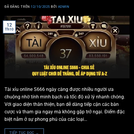
ĐÃ ĐĂNG TRÊN
12/10/2025
BỞI
ADMIN
12
Th10
Tài xỉu online S666 ngày càng được nhiều người ưa
chuộng nhờ tính minh bạch và tốc độ xử lý nhanh chóng.
Với giao diện thân thiện, bạn dễ dàng tiếp cận các bàn
cược và tham gia ngay mà không gặp trở ngại. Điểm đặc
biệt nằm ở sự phong phú của các loại…
TIẾP TỤC ĐỌC
→