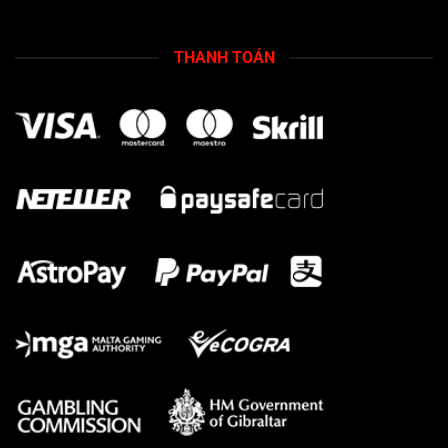
THANH TOÁN