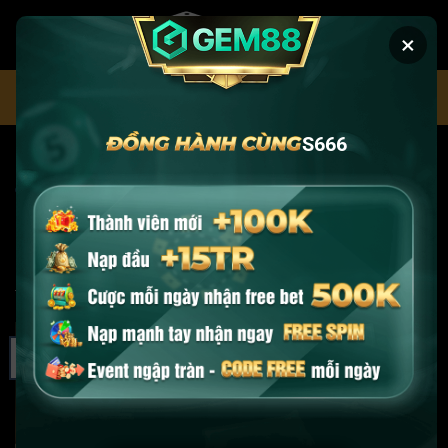
Chuyển
đến
×
nội
dung
ĐĂNG NHẬP
SOI KÈO
S666
CASINO
Kèo Cược Gà Đầu Tiên Thắng 2025 – Cập Nhật
Nhanh Tại S666
ĐÃ ĐĂNG TRÊN
13/10/2025
BỞI
ADMIN
13
Th10