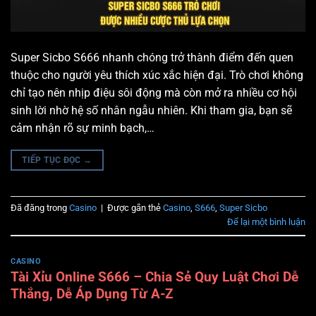
Super Sicbo S666 nhanh chóng trở thành điểm đến quen
thuộc cho người yêu thích xúc xắc hiện đại. Trò chơi không
chỉ tạo nên nhịp điệu sôi động mà còn mở ra nhiều cơ hội
sinh lời nhờ hệ số nhân ngẫu nhiên. Khi tham gia, bạn sẽ
cảm nhận rõ sự minh bạch,…
TIẾP TỤC ĐỌC
→
Đã đăng trong
Casino
|
Được gắn thẻ
Casino
,
S666
,
Super Sicbo
Để lại một bình luận
CASINO
Tài Xỉu Online S666 – Chia Sẻ Quy Luật Chơi Dễ
Thắng, Dễ Áp Dụng Từ A-Z