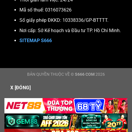
Mã số thuế: 0316073626
Số giấy phép ĐKKD: 10338336/GP-BTTTT.
Nơi cấp: Sở Kế hoạch và Đầu tư TP. Hồ Chí Minh.
SITEMAP S666
BẢN QUYỀN THUỘC VỀ ©
S666 COM
2026
X [ĐÓNG]