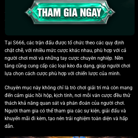
kịch tính, tái hiện không khí của các trận đấu gà truyền
thống ngay trên nền tảng số. Người chơi có thể theo dõi
trận đấu trực tiếp, đặt cược và quản lý số dư một cách dễ
dàng, mọi lúc mọi nơi.
Tại S666, các trận đấu được tổ chức theo các quy định
chặt chẽ, với nhiều mức cược khác nhau, phù hợp với cả
người chơi mới và những tay cược chuyên nghiệp. Nền
tảng cũng cung cấp các loại kèo đa dạng, giúp người chơi
lựa chọn cách cược phù hợp với chiến lược của mình.
Chuyên mục này không chỉ là trò chơi giải trí mà còn mang
đến cảm giác hồi hộp, kịch tính, nơi mỗi ván cược đều thử
thách khả năng quan sát và phán đoán của người chơi.
Người tham gia có thể tham gia các sự kiện, giải đấu và
khuyến mãi đi kèm, tạo nên trải nghiệm toàn diện và hấp
dẫn.