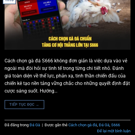
Cách chọn gà đá S666 không đơn giản là việc dựa vào vẻ
ngoài mà đòi hỏi sự tinh tế trong từng chi tiết nhỏ. Đánh
giá toàn diện về thể lực, phản xạ, tinh thần chiến đấu của
chiến kê tạo nền tảng vững chắc cho những quyết định đặt
cược sáng suốt. Hướng…
TIẾP TỤC ĐỌC
→
Đã đăng trong
Đá Gà
|
Được gắn thẻ
Cách chọn gà đá
,
Đá Gà
,
S666
Để lại một bình luận