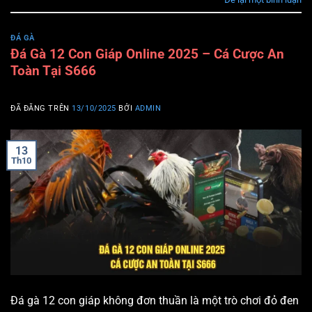
ĐÁ GÀ
Đá Gà 12 Con Giáp Online 2025 – Cá Cược An
Toàn Tại S666
ĐÃ ĐĂNG TRÊN
13/10/2025
BỞI
ADMIN
13
Th10
Đá gà 12 con giáp không đơn thuần là một trò chơi đỏ đen