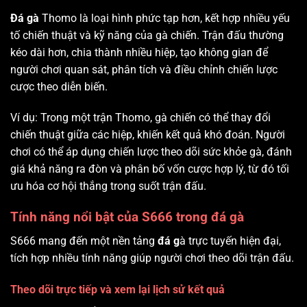
Đá gà
Thomo là loại hình phức tạp hơn, kết hợp nhiều yếu
tố chiến thuật và kỹ năng của gà chiến. Trận đấu thường
kéo dài hơn, chia thành nhiều hiệp, tạo không gian để
người chơi quan sát, phân tích và điều chỉnh chiến lược
cược theo diễn biến.
Ví dụ: Trong một trận Thomo, gà chiến có thể thay đổi
chiến thuật giữa các hiệp, khiến kết quả khó đoán. Người
chơi có thể áp dụng chiến lược theo dõi sức khỏe gà, đánh
giá khả năng ra đòn và phân bố vốn cược hợp lý, từ đó tối
ưu hóa cơ hội thắng trong suốt trận đấu.
Tính năng nổi bật của S666 trong đá gà
S666 mang đến một nền tảng
đá g
à trực tuyến hiện đại,
tích hợp nhiều tính năng giúp người chơi theo dõi trận đấu.
Theo dõi trực tiếp và xem lại lịch sử kết quả