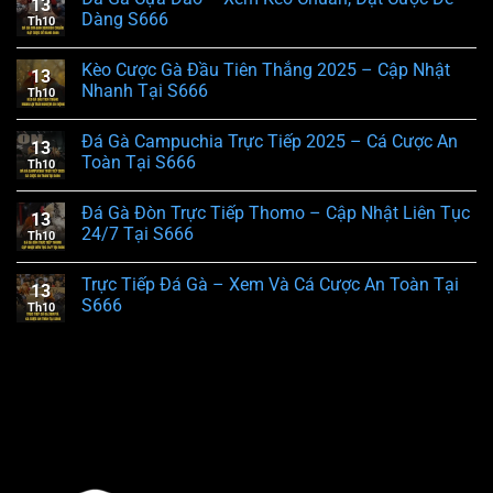
13
Dàng S666
Th10
Kèo Cược Gà Đầu Tiên Thắng 2025 – Cập Nhật
13
Nhanh Tại S666
Th10
Đá Gà Campuchia Trực Tiếp 2025 – Cá Cược An
13
Toàn Tại S666
Th10
Đá Gà Đòn Trực Tiếp Thomo – Cập Nhật Liên Tục
13
24/7 Tại S666
Th10
Trực Tiếp Đá Gà – Xem Và Cá Cược An Toàn Tại
13
S666
Th10