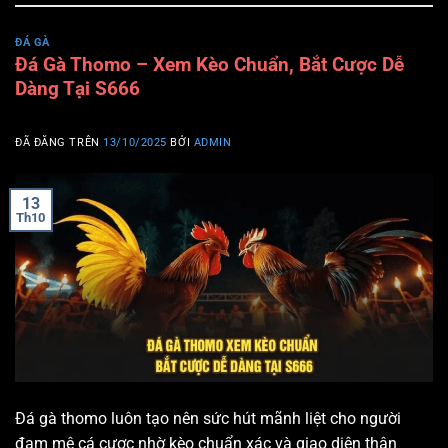
ĐÁ GÀ
Đá Gà Thomo – Xem Kèo Chuẩn, Bắt Cược Dễ
Dàng Tại S666
ĐÃ ĐĂNG TRÊN
13/10/2025
BỞI
ADMIN
13
Th10
Đá gà thomo luôn tạo nên sức hút mãnh liệt cho người
đam mê cá cược nhờ kèo chuẩn xác và giao diện thân