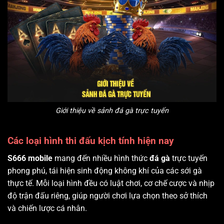
Giới thiệu về sảnh đá gà trực tuyến
Các loại hình thi đấu kịch tính hiện nay
S666 mobile
mang đến nhiều hình thức
đá gà
trực tuyến
phong phú, tái hiện sinh động không khí của các sới gà
thực tế. Mỗi loại hình đều có luật chơi, cơ chế cược và nhịp
độ trận đấu riêng, giúp người chơi lựa chọn theo sở thích
và chiến lược cá nhân.