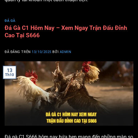
ĐÁ GÀ
Đá Gà C1 Hôm Nay – Xem Ngay Trận Đấu Đỉnh
Cao Tại S666
ĐÃ ĐĂNG TRÊN
13/10/2025
BỞI
ADMIN
13
Th10
Đá gà C1 S666 hôm nay hứa hẹn mang đến những màn so