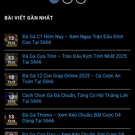
BÀI VIẾT GẦN NHẤT
Đá Gà C1 Hôm Nay – Xem Ngay Trận Đấu Đỉnh
13
Cao Tại S666
Th10
Đá Gà Cựa Tròn – Trận Đấu Kịch Tính Nhất 2025
13
Tại S666
Th10
Đá Gà 12 Con Giáp Online 2025 – Cá Cược An
13
Toàn Tại S666
Th10
Cách Chọn Gà Đá Chuẩn, Tăng Cơ Hội Thắng Lớn
13
Tại S666
Th10
Đá Gà Thomo – Xem Kèo Chuẩn, Bắt Cược Dễ
13
Dàng Tại S666
Th10
Đá Gà Cựa Dao – Xem Kèo Chuẩn, Đặt Cược Dễ