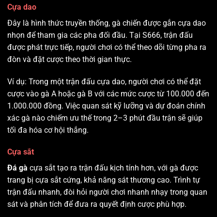
Cựa dao
Đây là hình thức truyền thống, gà chiến được gắn cựa dao
nhọn để tham gia các pha đối đầu. Tại S666, trận đấu
được phát trực tiếp, người chơi có thể theo dõi từng pha ra
đòn và đặt cược theo thời gian thực.
Ví dụ: Trong một trận đấu cựa dao, người chơi có thể đặt
cược vào gà A hoặc gà B với các mức cược từ 100.000 đến
1.000.000 đồng. Việc quan sát kỹ lưỡng và dự đoán chính
xác gà nào chiếm ưu thế trong 2–3 phút đầu trận sẽ giúp
tối đa hóa cơ hội thắng.
Cựa sắt
Đá gà
cựa sắt tạo ra trận đấu kịch tính hơn, với gà được
trang bị cựa sắt cứng, khả năng sát thương cao. Trình tự
trận đấu nhanh, đòi hỏi người chơi nhanh nhạy trong quan
sát và phân tích để đưa ra quyết định cược phù hợp.