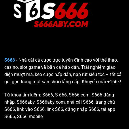
S666
- Nhà cái cá cược trực tuyến đỉnh cao với thể thao,
casino, slot game và bắn cá hấp dẫn. Trải nghiệm giao
diện mượt mà, kèo cược hấp dẫn, nạp rút siêu tốc – tất cả
gói gọn trong một sân chơi đẳng cấp. Khuyến mãi +166k!
Từ khoá tìm kiếm: S666, S 666, S666 com, S666 đăng
nhập, S666aby, S666aby com, nhà cái S666, trang chủ
S666, link vào S666, link S66, đăng nhập S666, tải app
S666, S666 mobile