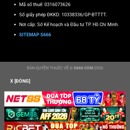
Mã số thuế: 0316073626
Số giấy phép ĐKKD: 10338336/GP-BTTTT.
Nơi cấp: Sở Kế hoạch và Đầu tư TP. Hồ Chí Minh.
SITEMAP S666
BẢN QUYỀN THUỘC VỀ ©
S666 COM
2026
X [ĐÓNG]