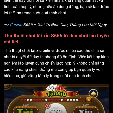
biến thể này đòi hỏi sự kiên nhẫn, khả năng quan sát và
tính toán hợp lý, nhưng nếu áp dụng đúng, bạn sẽ tạo được
lợi thế lớn trong suốt quá trình chơi.
—>
Casino
S666 – Giải Trí Đỉnh Cao, Thắng Lớn Mỗi Ngày
Thủ thuật chơi tài xỉu S666 từ dân chơi lão luyện
chi tiết
Thủ thuật chơi
tài xỉu online
được nhiều cao thủ chia sẻ
như bí quyết để duy trì phong độ ổn định. Việc kết hợp kinh
nghiệm lão luyện cùng chiến lược hợp lý không chỉ nâng
cao khả năng chiến thắng mà còn giúp bạn quản lý vốn
hiệu quả, giữ vững tâm lý trong suốt quá trình chơi.