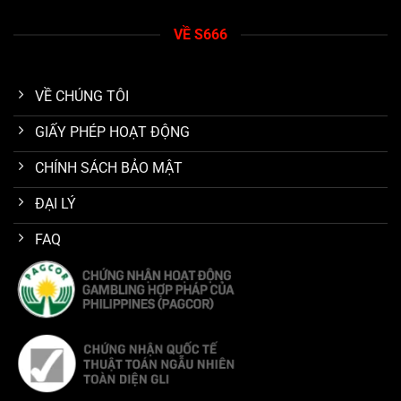
VỀ S666
VỀ CHÚNG TÔI
GIẤY PHÉP HOẠT ĐỘNG
CHÍNH SÁCH BẢO MẬT
ĐẠI LÝ
FAQ