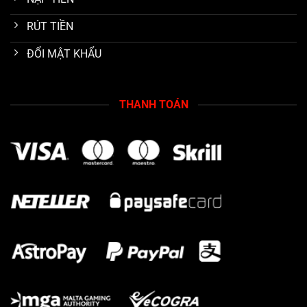
RÚT TIỀN
ĐỔI MẬT KHẨU
THANH TOÁN