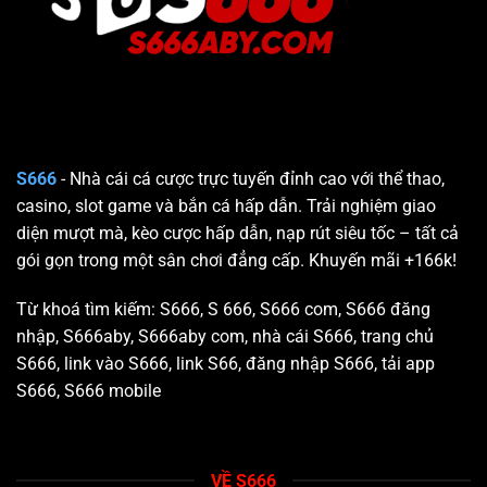
S666
- Nhà cái cá cược trực tuyến đỉnh cao với thể thao,
casino, slot game và bắn cá hấp dẫn. Trải nghiệm giao
diện mượt mà, kèo cược hấp dẫn, nạp rút siêu tốc – tất cả
gói gọn trong một sân chơi đẳng cấp. Khuyến mãi +166k!
Từ khoá tìm kiếm: S666, S 666, S666 com, S666 đăng
nhập, S666aby, S666aby com, nhà cái S666, trang chủ
S666, link vào S666, link S66, đăng nhập S666, tải app
S666, S666 mobile
VỀ S666