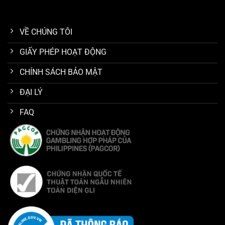
VỀ CHÚNG TÔI
GIẤY PHÉP HOẠT ĐỘNG
CHÍNH SÁCH BẢO MẬT
ĐẠI LÝ
FAQ