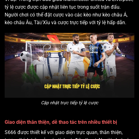
tỷ lệ cược được cập nhật liên tục trong suốt trận đấu.
Người chơi có thể đặt cược vào các kèo như kèo châu Á,
kèo châu Âu, Tài/Xỉu và cược trực tiếp với tỷ lệ hấp dẫn.
Cập nhật trực tiếp tỷ lệ cược
Giao diện thân thiện, dễ thao tác trên nhiều thiết bị
S666 được thiết kế với giao diện trực quan, thân thiện,