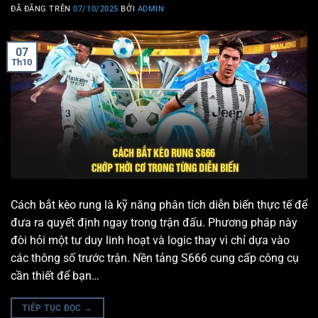
ĐÃ ĐĂNG TRÊN
07/10/2025
BỞI
ADMIN
07
Th10
Cách bắt kèo rung là kỹ năng phân tích diễn biến thực tế để
đưa ra quyết định ngay trong trận đấu. Phương pháp này
đòi hỏi một tư duy linh hoạt và logic thay vì chỉ dựa vào
các thông số trước trận. Nền tảng S666 cung cấp công cụ
cần thiết để bạn…
TIẾP TỤC ĐỌC
→