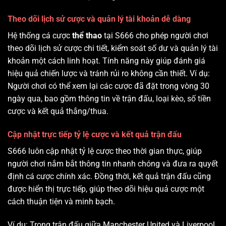
Theo dõi lịch sử cược và quản lý tài khoản dễ dàng
Hệ thống cá cược
thể thao
tại S666 cho phép người chơi
theo dõi lịch sử cược chi tiết, kiểm soát số dư và quản lý tài
khoản một cách linh hoạt. Tính năng này giúp đánh giá
hiệu quả chiến lược và tránh rủi ro không cần thiết. Ví dụ:
Người chơi có thể xem lại các cược đã đặt trong vòng 30
ngày qua, bao gồm thông tin về trận đấu, loại kèo, số tiền
cược và kết quả thắng/thua.
Cập nhật trực tiếp tỷ lệ cược và kết quả trận đấu
S666 luôn cập nhật tỷ lệ cược theo thời gian thực, giúp
người chơi nắm bắt thông tin nhanh chóng và đưa ra quyết
định cá cược chính xác. Đồng thời, kết quả trận đấu cũng
được hiển thị trực tiếp, giúp theo dõi hiệu quả cược một
cách thuận tiện và minh bạch.
Ví dụ: Trong trận đấu giữa Manchester United và Liverpool,