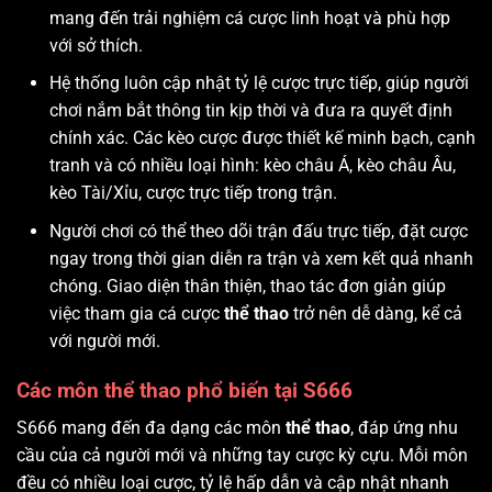
mang đến trải nghiệm cá cược linh hoạt và phù hợp
với sở thích.
Hệ thống luôn cập nhật tỷ lệ cược trực tiếp, giúp người
chơi nắm bắt thông tin kịp thời và đưa ra quyết định
chính xác. Các kèo cược được thiết kế minh bạch, cạnh
tranh và có nhiều loại hình: kèo châu Á, kèo châu Âu,
kèo Tài/Xỉu, cược trực tiếp trong trận.
Người chơi có thể theo dõi trận đấu trực tiếp, đặt cược
ngay trong thời gian diễn ra trận và xem kết quả nhanh
chóng. Giao diện thân thiện, thao tác đơn giản giúp
việc tham gia cá cược
thể thao
trở nên dễ dàng, kể cả
với người mới.
Các môn thể thao phổ biến tại S666
S666 mang đến đa dạng các môn
thể thao
, đáp ứng nhu
cầu của cả người mới và những tay cược kỳ cựu. Mỗi môn
đều có nhiều loại cược, tỷ lệ hấp dẫn và cập nhật nhanh