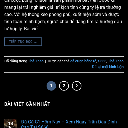
Cá cược bóng rổ luôn là sản phẩm nổi bật trên S666 khi
mang lại trải nghiệm giải trí kịch tính cùng tỷ lệ trả thưởng
cao. Với hệ thống kèo phong phú, xuất hiện sớm và được
tính toán minh bạch, người chơi dễ dàng tìm ra hướng đầu
tư hợp lý. Bài viết…
TIẾP TỤC ĐỌC
→
Đã đăng trong
Thể Thao
|
Được gắn thẻ
cá cược bóng rổ
,
S666
,
Thể Thao
Để lại một bình luận
1
2
BÀI VIẾT GẦN NHẤT
Đá Gà C1 Hôm Nay – Xem Ngay Trận Đấu Đỉnh
13
Cao Tại S666
Th10