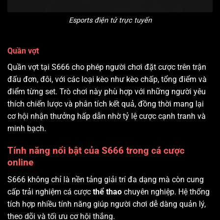
Esports điện tử trực tuyến
Quần vợt
Quần vợt tại S666 cho phép người chơi đặt cược trên trận
đấu đơn, đôi, với các loại kèo như kèo chấp, tổng điểm và
điểm từng set. Trò chơi này phù hợp với những người yêu
thích chiến lược và phân tích kết quả, đồng thời mang lại
cơ hội nhận thưởng hấp dẫn nhờ tỷ lệ cược cạnh tranh và
minh bạch.
Tính năng nổi bật của S666 trong cá cược
online
S666 không chỉ là nền tảng giải trí đa dạng mà còn cung
cấp trải nghiệm cá cược
thể thao
chuyên nghiệp. Hệ thống
tích hợp nhiều tính năng giúp người chơi dễ dàng quản lý,
theo dõi và tối ưu cơ hội thắng.