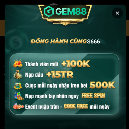
Chuyển
đến
×
nội
dung
ĐĂNG NHẬP
SOI KÈO
S666
Thể Thao S666 – Cá Cược Đỉnh Cao,
Thắng Lớn Mọi Trận Đấu
Thể thao
tại S666 mang đến trải nghiệm cá cược trực
tuyến sôi động, cơ hội thắng cao và tỷ lệ minh bạch. Người
chơi có thể tham gia nhiều loại kèo, từ bóng đá, bóng rổ
đến các bộ môn quốc tế. Cùng khám phá tổng quát về
chuyên mục đang gây sốt này.
Vài nét về sảnh thể thao tại S666
Đây không chỉ là nền tảng giải trí trực tuyến đa dạng mà
còn mang đến khu vực
thể thao
phong phú. Tại
S666
,