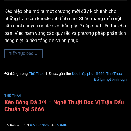
Kèo hiệp phụ mở ra một chương mới đầy kịch tính cho
những trận cầu knock-out đỉnh cao. S666 mang đến một
sân chơi chuyên nghiệp với bảng tỷ lệ cập nhật liên tục cho
bạn. Việc nắm vững các quy tắc và phương pháp phân tích
riêng biệt là nền tảng để chinh phục…
TIẾP TỤC ĐỌC
→
Đã đăng trong
Thể Thao
|
Được gắn thẻ
Kèo hiệp phụ.
,
S666
,
Thể Thao
Để lại một bình luận
THỂ THAO
Kèo Bóng Đá 3/4 – Nghệ Thuật Đọc Vị Trận Đấu
Chuẩn Tại S666
ĐÃ ĐĂNG TRÊN
07/10/2025
BỞI
ADMIN