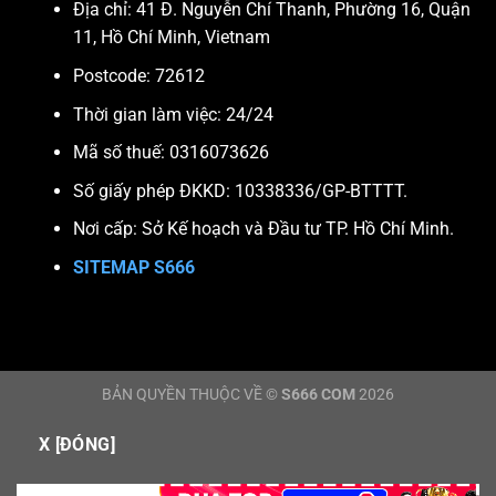
Địa chỉ: 41 Đ. Nguyễn Chí Thanh, Phường 16, Quận
11, Hồ Chí Minh, Vietnam
Postcode: 72612
Thời gian làm việc: 24/24
Mã số thuế: 0316073626
Số giấy phép ĐKKD: 10338336/GP-BTTTT.
Nơi cấp: Sở Kế hoạch và Đầu tư TP. Hồ Chí Minh.
SITEMAP S666
BẢN QUYỀN THUỘC VỀ ©
S666 COM
2026
X [ĐÓNG]