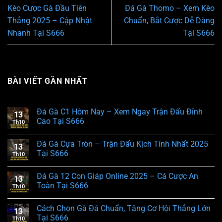
Kèo Cược Gà Đầu Tiên
Đá Gà Thomo – Xem Kèo
Thắng 2025 – Cập Nhật
Chuẩn, Bắt Cược Dễ Dàng
Nhanh Tại S666
Tại S666
BÀI VIẾT GẦN NHẤT
Đá Gà C1 Hôm Nay – Xem Ngay Trận Đấu Đỉnh
13
Cao Tại S666
Th10
Đá Gà Cựa Tròn – Trận Đấu Kịch Tính Nhất 2025
13
Tại S666
Th10
Đá Gà 12 Con Giáp Online 2025 – Cá Cược An
13
Toàn Tại S666
Th10
Cách Chọn Gà Đá Chuẩn, Tăng Cơ Hội Thắng Lớn
13
Tại S666
Th10