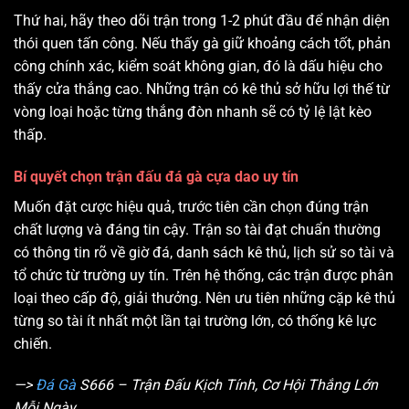
Thứ hai, hãy theo dõi trận trong 1-2 phút đầu để nhận diện
thói quen tấn công. Nếu thấy gà giữ khoảng cách tốt, phản
công chính xác, kiểm soát không gian, đó là dấu hiệu cho
thấy cửa thắng cao. Những trận có kê thủ sở hữu lợi thế từ
vòng loại hoặc từng thắng đòn nhanh sẽ có tỷ lệ lật kèo
thấp.
Bí quyết chọn trận đấu đá gà cựa dao uy tín
Muốn đặt cược hiệu quả, trước tiên cần chọn đúng trận
chất lượng và đáng tin cậy. Trận so tài đạt chuẩn thường
có thông tin rõ về giờ đá, danh sách kê thủ, lịch sử so tài và
tổ chức từ trường uy tín. Trên hệ thống, các trận được phân
loại theo cấp độ, giải thưởng. Nên ưu tiên những cặp kê thủ
từng so tài ít nhất một lần tại trường lớn, có thống kê lực
chiến.
—>
Đá Gà
S666 – Trận Đấu Kịch Tính, Cơ Hội Thắng Lớn
Mỗi Ngày