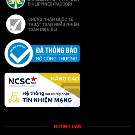
HƯỚNG DẪN