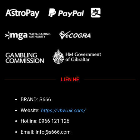
LIÊN HỆ
BRAND: S666
Website:
https://vbw.uk.com/
Hotline: 0966 121 126
Email:
info@s666.com