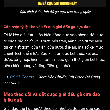
Cập nhật lịch trình đá gà cựa dao trong ngày
Cập nhật tỷ lệ kèo và kết quả giải đấu gà cựa dao
Tỷ lệ kèo giải đấu luôn biến động dựa vào phong độ thực
tế của từng chiến kê. Trước mỗi trận, bảng kèo được hiển
thị chi tiết gồm: cửa trên, cửa dưới, tỉ lệ ăn, mã số kê, mức
chênh lệch điểm lực. Sau khi trận đấu kết thúc, kết quả
được tổng hợp, hiển thị tức thì, bao gồm thời gian kết thúc,
bên chiến thắng và tổng điểm ghi nhận.
—>
Đá Gà Thomo
– Xem Kèo Chuẩn, Bắt Cược Dễ Dàng
Tại S666
Mẹo theo dõi và đặt cược
giải đấu
gà cựa dao
hiệu quả
Giải đấu thu hút người theo dõi nhờ tốc độ trận đấu cao,