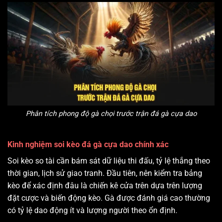
Phân tích phong độ gà chọi trước trận đá gà cựa dao
Kinh nghiệm soi kèo đá gà cựa dao chính xác
Soi kèo so tài cần bám sát dữ liệu thi đấu, tỷ lệ thắng theo
thời gian, lịch sử giao tranh. Đầu tiên, nên kiểm tra bảng
kèo để xác định đâu là chiến kê cửa trên dựa trên lượng
đặt cược và biến động kèo. Gà được đánh giá cao thường
có tỷ lệ dao động ít và lượng người theo ổn định.