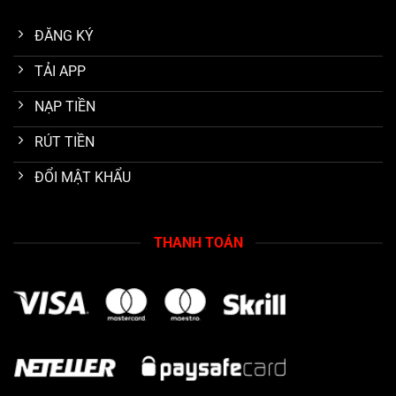
ĐĂNG KÝ
TẢI APP
NẠP TIỀN
RÚT TIỀN
ĐỔI MẬT KHẨU
THANH TOÁN