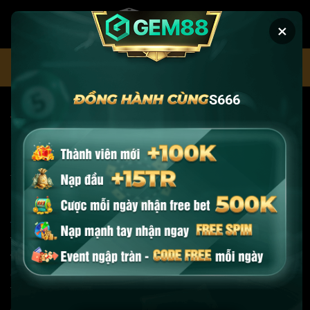
Chuyển
đến
×
nội
dung
ĐĂNG NHẬP
SOI KÈO
S666
Đá Gà Cựa Dao – Xem Kèo Chuẩn, Đặt
Cược Dễ Dàng S666
ĐÃ ĐĂNG TRÊN
13/10/2025
BỞI
ADMIN
Đá gà cựa dao
luôn mang đến cảm giác kịch tính tột độ
trong từng pha ra đòn máu lửa. Không đơn giản là trò chơi
truyền thống, đây là một hình thức thể thao giải trí đỉnh
cao, nơi tốc độ, kỹ năng và chiến lược giao thoa quyết liệt.
Tại
S666
, người xem được tiếp cận trận so tài trực tiếp
cùng bảng kèo cập nhật linh hoạt, dễ theo dõi, phân tích.