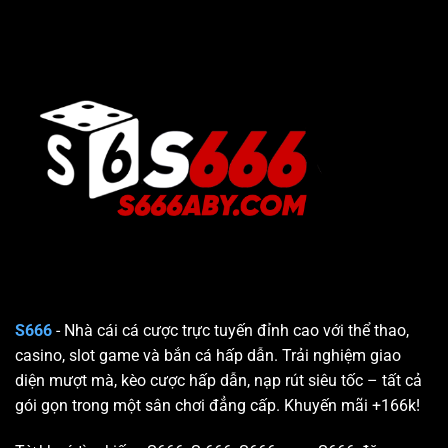
S666
- Nhà cái cá cược trực tuyến đỉnh cao với thể thao,
casino, slot game và bắn cá hấp dẫn. Trải nghiệm giao
diện mượt mà, kèo cược hấp dẫn, nạp rút siêu tốc – tất cả
gói gọn trong một sân chơi đẳng cấp. Khuyến mãi +166k!