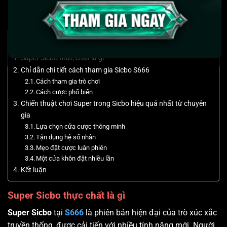
vốn.
MỤC LỤC
Super Sicbo thực chất là gì
Chỉ dẫn chi tiết cách tham gia Sicbo S666
Cách tham gia trò chơi
Cách cược phổ biến
Chiến thuật chơi Super trong Sicbo hiệu quả nhất từ chuyên
gia
Lựa chọn cửa cược thông minh
Tận dụng hệ số nhân
Mẹo đặt cược luân phiên
Một cửa khôn đặt nhiều lần
Kết luận
Super Sicbo thực chất là gì
Super Sicbo
tại
S666
là phiên bản hiện đại của trò xúc xắc
truyền thống, được cải tiến với nhiều tính năng mới. Người