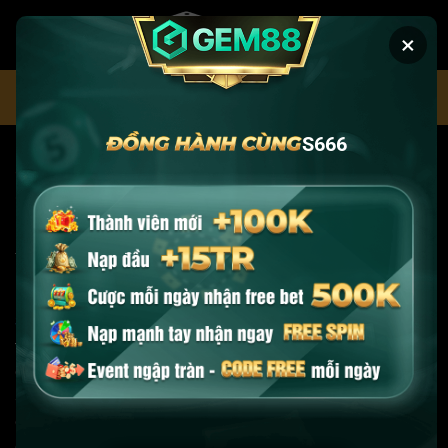
Chuyển
đến
×
nội
dung
ĐĂNG NHẬP
SOI KÈO
S666
Super Sicbo S666 – Trò Chơi Được Nhiều
Cược Thủ Lựa Chọn
ĐÃ ĐĂNG TRÊN
12/10/2025
BỞI
ADMIN
Super Sicbo
S666
nhanh chóng trở thành điểm đến quen
thuộc cho người yêu thích xúc xắc hiện đại. Trò chơi không
chỉ tạo nên nhịp điệu sôi động mà còn mở ra nhiều cơ hội
sinh lời nhờ hệ số nhân ngẫu nhiên. Khi tham gia, bạn sẽ
cảm nhận rõ sự minh bạch, công bằng trong từng ván
cược, đồng thời rèn luyện khả năng phán đoán và quản lý