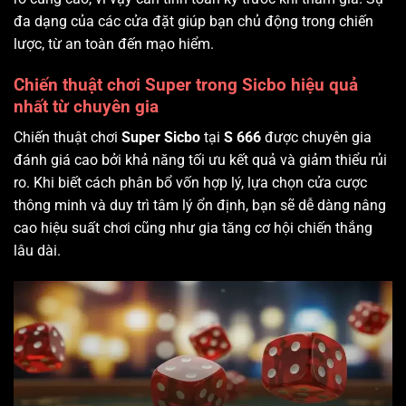
đa dạng của các cửa đặt giúp bạn chủ động trong chiến
lược, từ an toàn đến mạo hiểm.
Chiến thuật chơi Super trong Sicbo hiệu quả
nhất từ chuyên gia
Chiến thuật chơi
Super Sicbo
tại
S 666
được chuyên gia
đánh giá cao bởi khả năng tối ưu kết quả và giảm thiểu rủi
ro. Khi biết cách phân bổ vốn hợp lý, lựa chọn cửa cược
thông minh và duy trì tâm lý ổn định, bạn sẽ dễ dàng nâng
cao hiệu suất chơi cũng như gia tăng cơ hội chiến thắng
lâu dài.