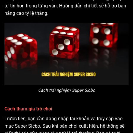
tự tin hơn trong từng ván. Hướng dẫn chi tiết sẽ hỗ trợ bạn
nâng cao tỷ lệ thắng.
Cách trải nghiệm Super Sicbo
Cách tham gia trò chơi
Trước tiên, bạn cần đăng nhập tài khoản và truy cập vào
mục Super Sicbo. Sau khi bàn chơi xuất hiện, hệ thống sẽ