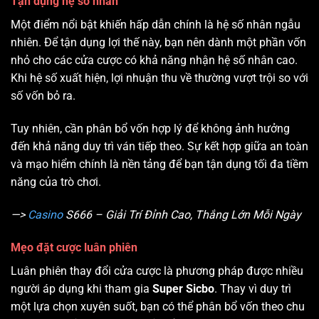
Tận dụng hệ số nhân
Một điểm nổi bật khiến hấp dẫn chính là hệ số nhân ngẫu
nhiên. Để tận dụng lợi thế này, bạn nên dành một phần vốn
nhỏ cho các cửa cược có khả năng nhận hệ số nhân cao.
Khi hệ số xuất hiện, lợi nhuận thu về thường vượt trội so với
số vốn bỏ ra.
Tuy nhiên, cần phân bổ vốn hợp lý để không ảnh hưởng
đến khả năng duy trì ván tiếp theo. Sự kết hợp giữa an toàn
và mạo hiểm chính là nền tảng để bạn tận dụng tối đa tiềm
năng của trò chơi.
—>
Casino
S666 – Giải Trí Đỉnh Cao, Thắng Lớn Mỗi Ngày
Mẹo đặt cược luân phiên
Luân phiên thay đổi cửa cược là phương pháp được nhiều
người áp dụng khi tham gia
Super Sicbo
. Thay vì duy trì
một lựa chọn xuyên suốt, bạn có thể phân bổ vốn theo chu