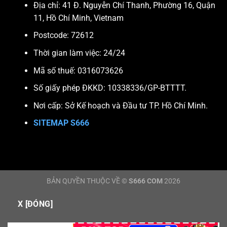
Địa chỉ: 41 Đ. Nguyễn Chí Thanh, Phường 16, Quận
11, Hồ Chí Minh, Vietnam
Postcode: 72612
Thời gian làm việc: 24/24
Mã số thuế: 0316073626
Số giấy phép ĐKKD: 10338336/GP-BTTTT.
Nơi cấp: Sở Kế hoạch và Đầu tư TP. Hồ Chí Minh.
SITEMAP S666
BẢN QUYỀN THUỘC VỀ ©
S666 COM
2026
X [ĐÓNG]