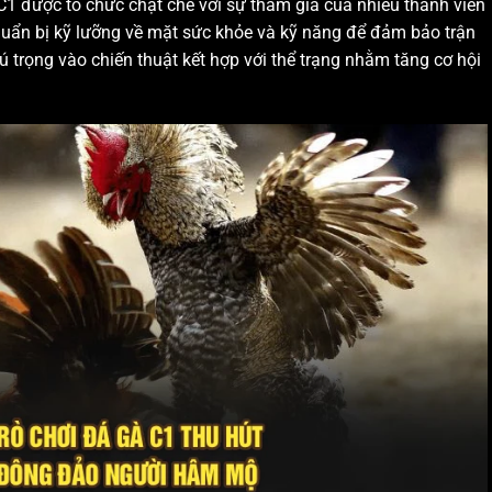
g C1 được tổ chức chặt chẽ với sự tham gia của nhiều thành viên
ẩn bị kỹ lưỡng về mặt sức khỏe và kỹ năng để đảm bảo trận
ú trọng vào chiến thuật kết hợp với thể trạng nhằm tăng cơ hội