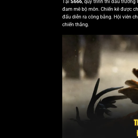
Tại
S666
, quy trình thi đấu trườn
đam mê bộ môn. Chiến kê được chu
đấu diễn ra công bằng. Hội viên ch
chiến thắng.