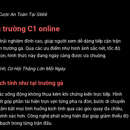
ược An Toàn Tại S666
 trường C1 online
rải nghiệm đỉnh cao, giúp người xem dễ dàng tiếp cận trận
 trường gà. Qua các ưu điểm như hình ảnh sắc nét, tốc độ
chọn, hình thức này đang ngày càng được ưa chuộng.
ính, Cơ Hội Thắng Lớn Mỗi Ngày
ch tính như tại trường gà
c sống động không thua kém khi chứng kiến trực tiếp. Hình
t góp phần tái hiện trọn vẹn từng pha ra đòn, bước di chuyển
ắm bắt mọi tình huống kịch tính qua các góc quay đa chiều,
chính xác hơn. Công nghệ phát sóng hiện đại giúp giảm thiểu độ
 bạch trong từng trận đấu.