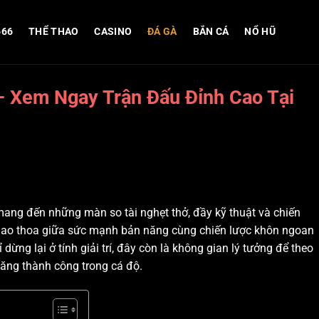
×
666
THỂ THAO
CASINO
ĐÁ GÀ
BẮN CÁ
NỔ HŨ
 Xem Ngay Trận Đấu Đỉnh Cao Tại
666
ng đến những màn so tài nghẹt thở, đầy kỹ thuật và chiến
 giao thoa giữa sức mạnh bản năng cùng chiến lược khôn ngoan
 dừng lại ở tính giải trí, đây còn là không gian lý tưởng để theo
năng thành công trong cá độ.