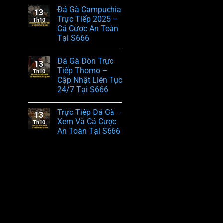
Đá Gà Campuchia
13
Trực Tiếp 2025 –
Th10
Cá Cược An Toàn
Tại S666
Đá Gà Đòn Trực
13
Tiếp Thomo –
Th10
Cập Nhật Liên Tục
24/7 Tại S666
Trực Tiếp Đá Gà –
13
Xem Và Cá Cược
Th10
An Toàn Tại S666