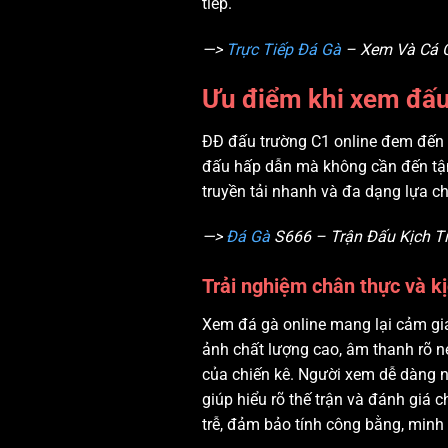
tiếp.
—>
Trực Tiếp Đá Gà
– Xem Và Cá C
Ưu điểm khi xem đấu
ĐĐ đấu trường C1 online đem đến t
đấu hấp dẫn mà không cần đến tận
truyền tải nhanh và đa dạng lựa 
—>
Đá Gà
S666 – Trận Đấu Kịch T
Trải nghiệm chân thực và kị
Xem đá gà online mang lại cảm giá
ảnh chất lượng cao, âm thanh rõ né
của chiến kê. Người xem dễ dàng n
giúp hiểu rõ thế trận và đánh giá 
trễ, đảm bảo tính công bằng, minh