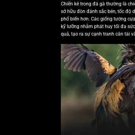
Chiến kê trong đá gà thường là ch
sở hữu đòn đánh sắc bén, tốc độ d
phổ biến hơn. Các giống tướng cựa
kỹ lưỡng nhằm phát huy tối đa sức
quả, tạo ra sự cạnh tranh cân tài 