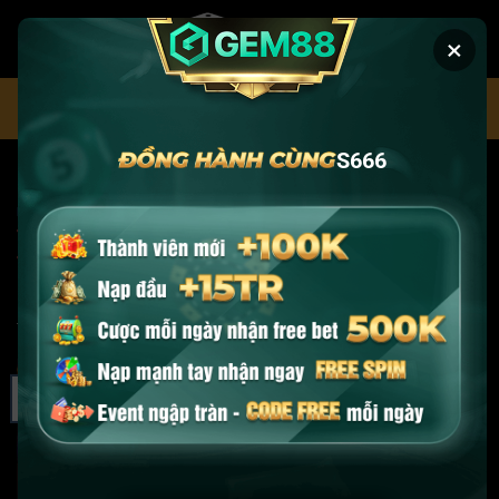
Chuyển
đến
×
nội
dung
ĐĂNG NHẬP
SOI KÈO
S666
KHUYẾN MÃI
Tải App Lĩnh Thưởng Cực Lớn Cho Thành Viên
Tại S666
ĐÃ ĐĂNG TRÊN
07/10/2025
BỞI
ADMIN
07
Th10