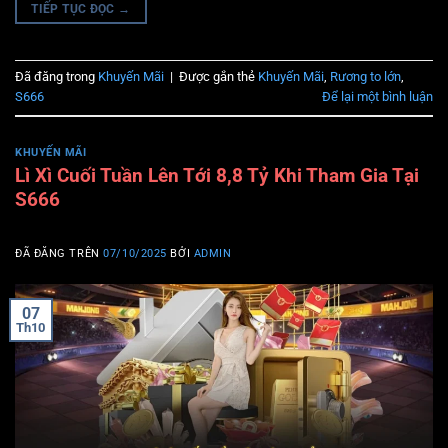
TIẾP TỤC ĐỌC
→
Đã đăng trong
Khuyến Mãi
|
Được gắn thẻ
Khuyến Mãi
,
Rương to lớn
,
S666
Để lại một bình luận
KHUYẾN MÃI
Lì Xì Cuối Tuần Lên Tới 8,8 Tỷ Khi Tham Gia Tại
S666
ĐÃ ĐĂNG TRÊN
07/10/2025
BỞI
ADMIN
07
Th10