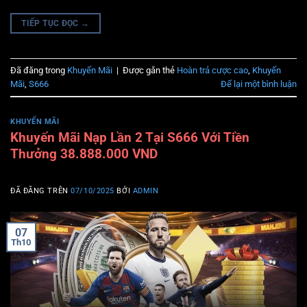
TIẾP TỤC ĐỌC
→
Đã đăng trong
Khuyến Mãi
|
Được gắn thẻ
Hoàn trả cược cao
,
Khuyến
Mãi
,
S666
Để lại một bình luận
KHUYẾN MÃI
Khuyến Mãi Nạp Lần 2 Tại S666 Với Tiền
Thưởng 38.888.000 VND
ĐÃ ĐĂNG TRÊN
07/10/2025
BỞI
ADMIN
07
Th10