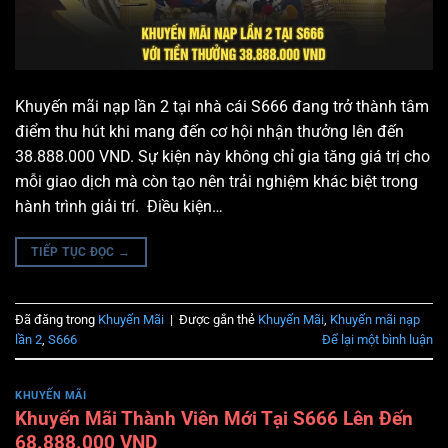
Khuyến mãi nạp lần 2 tại nhà cái S666 đang trở thành tâm
điểm thu hút khi mang đến cơ hội nhận thưởng lên đến
38.888.000 VND. Sự kiện này không chỉ gia tăng giá trị cho
mỗi giao dịch mà còn tạo nên trải nghiệm khác biệt trong
hành trình giải trí. Điều kiện…
TIẾP TỤC ĐỌC
→
Đã đăng trong
Khuyến Mãi
|
Được gắn thẻ
Khuyến Mãi
,
Khuyến mãi nạp
lần 2
,
S666
Để lại một bình luận
KHUYẾN MÃI
Khuyến Mãi Thành Viên Mới Tại S666 Lên Đến
68.888.000 VND