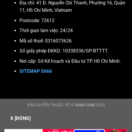
Địa chỉ: 41 Đ. Nguyễn Chí Thanh, Phường 16, Quận
11, Hồ Chí Minh, Vietnam
Postcode: 72612
Thời gian làm việc: 24/24
Mã số thuế: 0316073626
Số giấy phép ĐKKD: 10338336/GP-BTTTT.
Nơi cấp: Sở Kế hoạch và Đầu tư TP. Hồ Chí Minh.
SITEMAP S666
BẢN QUYỀN THUỘC VỀ ©
S666 COM
2026
X [ĐÓNG]