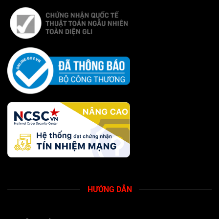
HƯỚNG DẪN