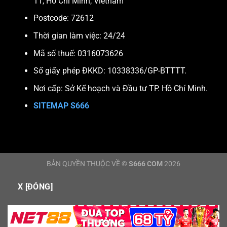
11, Hồ Chí Minh, Vietnam
Postcode: 72612
Thời gian làm việc: 24/24
Mã số thuế: 0316073626
Số giấy phép ĐKKD: 10338336/GP-BTTTT.
Nơi cấp: Sở Kế hoạch và Đầu tư TP. Hồ Chí Minh.
SITEMAP S666
BẢN QUYỀN THUỘC VỀ ©
S666 COM
2026
X [ĐÓNG]