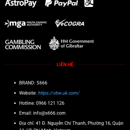
LIÊN HỆ
BRAND: S666
Website:
https://vbw.uk.com/
Hotline: 0966 121 126
Email:
info@s666.com
Địa chỉ: 41 Đ. Nguyễn Chí Thanh, Phường 16, Quận