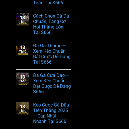
Toàn Tại S666
Cách Chọn Gà Đá
13
Chuẩn, Tăng Cơ
Th10
Hội Thắng Lớn
Tại S666
Đá Gà Thomo –
13
Xem Kèo Chuẩn,
Th10
Bắt Cược Dễ Dàng
Tại S666
Đá Gà Cựa Dao –
13
Xem Kèo Chuẩn,
Th10
Đặt Cược Dễ Dàng
S666
Kèo Cược Gà Đầu
13
Tiên Thắng 2025
Th10
– Cập Nhật
Nhanh Tại S666