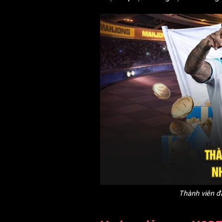
Thành viên đ