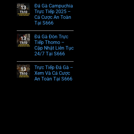
Đá Gà Campuchia
13
Trực Tiếp 2025 –
Th10
Cá Cược An Toàn
Tại S666
Đá Gà Đòn Trực
13
Tiếp Thomo –
Th10
Cập Nhật Liên Tục
24/7 Tại S666
Trực Tiếp Đá Gà –
13
Xem Và Cá Cược
Th10
An Toàn Tại S666