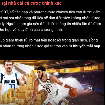
 tại nhà cái cá cược chính xác
í USDT, số tiền nạp và phương thức chuyển tiền cần được kiểm
ọi sai sót nhỏ trong dữ liệu sẽ dẫn đến việc không nhận được
 lý. Người tham gia nên đối chiếu thông tin nhiều lần để đảm
phù hợp với quy định của chương trình.
úp giảm thiểu rủi ro mất tiền hoặc lỗi trong giao dịch. Đồng
 nhận thưởng nhận được giá trị trọn vẹn từ
khuyến mãi nạp