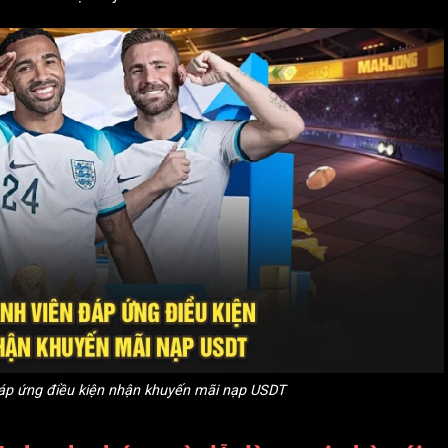
áp ứng điều kiện nhận khuyến mãi nạp USDT