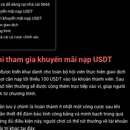
à dễ dàng tại nhà cái S666
huyến mãi nạp USDT
ận khuyến mãi nạp USDT
ần giao dịch
g trình
hà cái cá cược chính xác
khi tham gia khuyến mãi nạp USDT
được triển khai dành cho toàn bộ hội viên thực hiện giao dịch
hơi cần nạp tối thiểu 100 USDT vào tài khoản thành viên. Sau
 số tiền thưởng sẽ được cộng thêm trực tiếp vào ví, giúp người
 từ chương trình.
ần lưu ý chính là hoàn thành ít nhất một vòng cược sau khi
cần thiết để đảm bảo tính công bằng và minh bạch trong quá
ứng đủ điều kiện này, người chơi có thể rút thưởng về tài khoản
i trí khác tại đây.