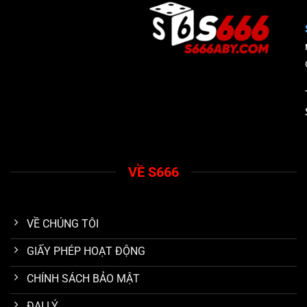
VỀ S666
VỀ CHÚNG TÔI
GIẤY PHÉP HOẠT ĐỘNG
CHÍNH SÁCH BẢO MẬT
ĐẠI LÝ