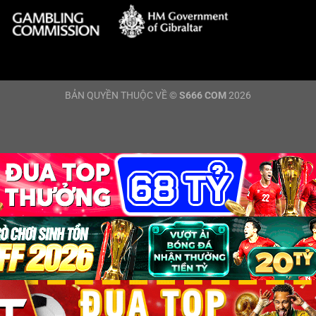
BẢN QUYỀN THUỘC VỀ ©
S666 COM
2026