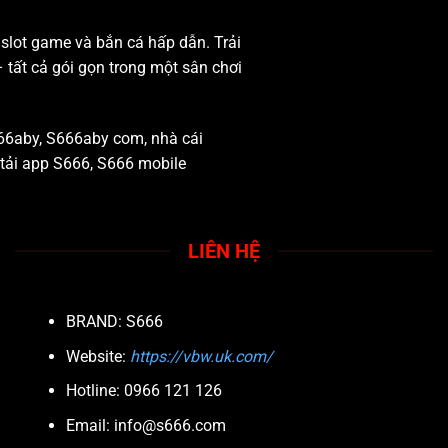
, slot game và bắn cá hấp dẫn. Trải
 tất cả gói gọn trong một sân chơi
66aby, S666aby com, nhà cái
 tải app S666, S666 mobile
LIÊN HỆ
BRAND: S666
Website:
https://vbw.uk.com/
Hotline: 0966 121 126
Email:
info@s666.com