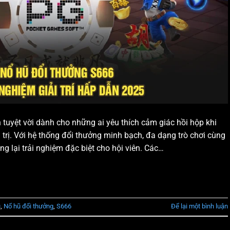
 tuyệt vời dành cho những ai yêu thích cảm giác hồi hộp khi
trị. Với hệ thống đổi thưởng minh bạch, đa dạng trò chơi cùng
g lại trải nghiệm đặc biệt cho hội viên. Các…
ũ
,
Nổ hũ đổi thưởng
,
S666
Để lại một bình luận