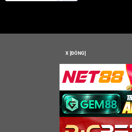
X [ĐÓNG]