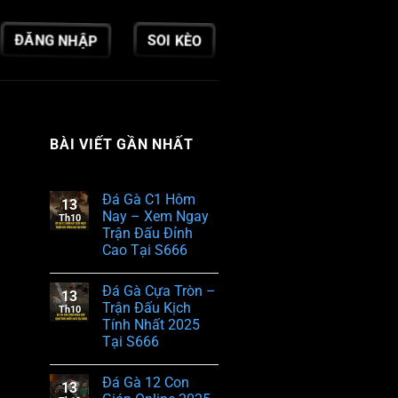
ĐĂNG NHẬP
SOI KÈO
BÀI VIẾT GẦN NHẤT
Đá Gà C1 Hôm
13
Nay – Xem Ngay
Th10
Trận Đấu Đỉnh
Cao Tại S666
Đá Gà Cựa Tròn –
13
Trận Đấu Kịch
Th10
Tính Nhất 2025
Tại S666
Đá Gà 12 Con
13