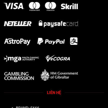
LIÊN HỆ