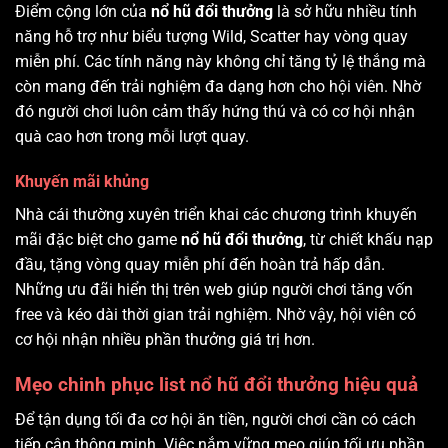
Điểm cộng lớn của
nổ hũ đổi thưởng
là sở hữu nhiều tính
năng hỗ trợ như biểu tượng Wild, Scatter hay vòng quay
miễn phí. Các tính năng này không chỉ tăng tỷ lệ thắng mà
còn mang đến trải nghiệm đa dạng hơn cho hội viên. Nhờ
đó người chơi luôn cảm thấy hứng thú và có cơ hội nhận
quà cao hơn trong mỗi lượt quay.
Khuyến mãi khủng
Nhà cái thường xuyên triển khai các chương trình khuyến
mãi đặc biệt cho game
nổ hũ đổi thưởng
, từ chiết khấu nạp
đầu, tặng vòng quay miễn phí đến hoàn trả hấp dẫn.
Những ưu đãi hiển thị trên web giúp người chơi tăng vốn
free và kéo dài thời gian trải nghiệm. Nhờ vậy, hội viên có
cơ hội nhận nhiều phần thưởng giá trị hơn.
Mẹo chinh phục list nổ hũ đổi thưởng hiệu quả
Để tận dụng tối đa cơ hội ăn tiền, người chơi cần có cách
tiếp cận thông minh. Việc nắm vững mẹo giúp tối ưu phần