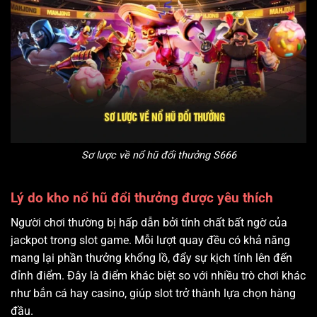
Sơ lược về nổ hũ đổi thưởng S666
Lý do kho nổ hũ đổi thưởng được yêu thích
Người chơi thường bị hấp dẫn bởi tính chất bất ngờ của
jackpot trong slot game. Mỗi lượt quay đều có khả năng
mang lại phần thưởng khổng lồ, đẩy sự kịch tính lên đến
đỉnh điểm. Đây là điểm khác biệt so với nhiều trò chơi khác
như bắn cá hay casino, giúp slot trở thành lựa chọn hàng
đầu.