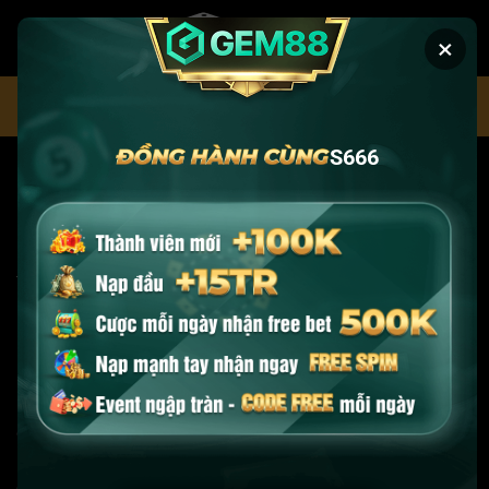
Chuyển
đến
×
nội
dung
ĐĂNG NHẬP
SOI KÈO
S666
Nổ Hũ Đổi Thưởng S666 – Trải Nghiệm
Giải Trí Hấp Dẫn 2025
ĐÃ ĐĂNG TRÊN
07/10/2025
BỞI
ADMIN
Nổ hũ đổi thưởng
S666
là lựa chọn tuyệt vời dành cho
những ai yêu thích cảm giác hồi hộp khi quay slot và nhận
phần thưởng giá trị. Với hệ thống đổi thưởng minh bạch,
đa dạng trò chơi cùng dịch vụ chuyên nghiệp, website
mang lại trải nghiệm đặc biệt cho hội viên. Các khuyến mãi
dồn dập càng giúp tối ưu lợi nhuận.