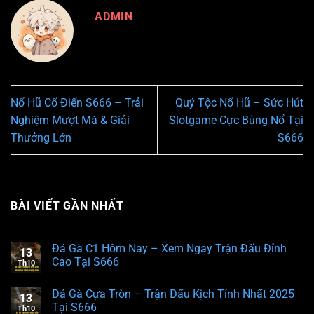
ADMIN
Nổ Hũ Cổ Điển S666 – Trải
Quý Tộc Nổ Hũ – Sức Hút
Nghiệm Mượt Mà & Giải
Slotgame Cực Bùng Nổ Tại
Thưởng Lớn
S666
BÀI VIẾT GẦN NHẤT
Đá Gà C1 Hôm Nay – Xem Ngay Trận Đấu Đỉnh
13
Cao Tại S666
Th10
Đá Gà Cựa Tròn – Trận Đấu Kịch Tính Nhất 2025
13
Tại S666
Th10