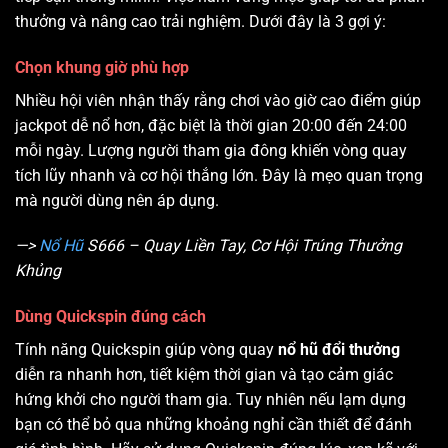
thưởng và nâng cao trải nghiệm. Dưới đây là 3 gợi ý:
Chọn khung giờ phù hợp
Nhiều hội viên nhận thấy rằng chơi vào giờ cao điểm giúp
jackpot dễ nổ hơn, đặc biệt là thời gian 20:00 đến 24:00
mỗi ngày. Lượng người tham gia đông khiến vòng quay
tích lũy nhanh và cơ hội thắng lớn. Đây là mẹo quan trọng
mà người dùng nên áp dụng.
—>
Nổ Hũ
S666 – Quay Liền Tay, Cơ Hội Trúng Thưởng
Khủng
Dùng Quickspin đúng cách
Tính năng Quickspin giúp vòng quay
nổ hũ đổi thưởng
diễn ra nhanh hơn, tiết kiệm thời gian và tạo cảm giác
hứng khởi cho người tham gia. Tuy nhiên nếu lạm dụng
bạn có thể bỏ qua những khoảng nghỉ cần thiết để đánh