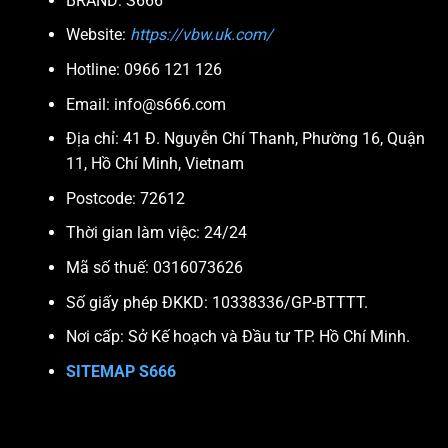
BRAND: S666
Website:
https://vbw.uk.com/
Hotline: 0966 121 126
Email:
info@s666.com
Địa chỉ: 41 Đ. Nguyễn Chí Thanh, Phường 16, Quận
11, Hồ Chí Minh, Vietnam
Postcode: 72612
Thời gian làm việc: 24/24
Mã số thuế: 0316073626
Số giấy phép ĐKKD: 10338336/GP-BTTTT.
Nơi cấp: Sở Kế hoạch và Đầu tư TP. Hồ Chí Minh.
SITEMAP S666