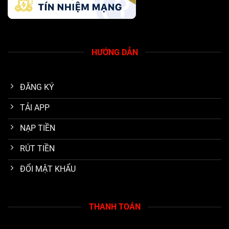
HƯỚNG DẪN
ĐĂNG KÝ
TẢI APP
NẠP TIỀN
RÚT TIỀN
ĐỔI MẬT KHẨU
THANH TOÁN