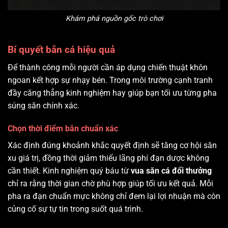
Khám phá nguồn gốc trò chơi
Bí quyết bắn cá hiệu quả
Để thành công mỗi người cần áp dụng chiến thuật khôn
ngoan kết hợp sự nhạy bén. Trong môi trường cạnh tranh
đầy căng thẳng kinh nghiệm hay giúp bạn tối ưu từng pha
súng săn chính xác.
Chọn thời điểm bắn chuẩn xác
Xác định đúng khoảnh khắc quyết định sẽ tăng cơ hội săn
xu giá trị, đồng thời giảm thiểu lãng phí đạn dược không
cần thiết. Kinh nghiệm quý báu từ
vua săn cá đổi thưởng
chỉ ra rằng thời gian chờ phù hợp giúp tối ưu kết quả. Mỗi
pha ra đạn chuẩn mực không chỉ đem lại lợi nhuận mà còn
củng cố sự tự tin trong suốt quá trình.