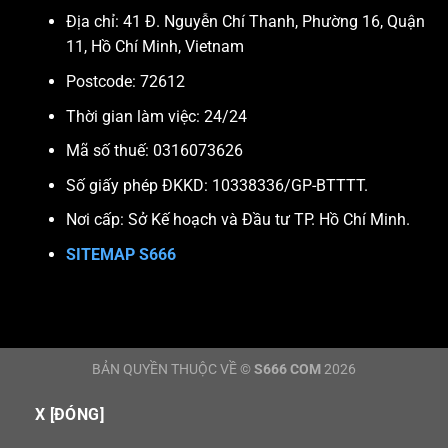
Địa chỉ: 41 Đ. Nguyễn Chí Thanh, Phường 16, Quận
11, Hồ Chí Minh, Vietnam
Postcode: 72612
Thời gian làm việc: 24/24
Mã số thuế: 0316073626
Số giấy phép ĐKKD: 10338336/GP-BTTTT.
Nơi cấp: Sở Kế hoạch và Đầu tư TP. Hồ Chí Minh.
SITEMAP S666
BẢN QUYỀN THUỘC VỀ ©
S666 COM
2026
X [ĐÓNG]