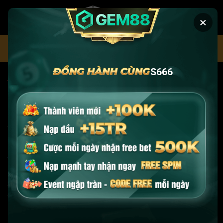
Chuyển
đến
×
nội
dung
ĐĂNG NHẬP
SOI KÈO
S666
Vua Săn Cá Đổi Thưởng S666 Chia Sẻ Kinh
Nghiệm Lấy Xu
ĐÃ ĐĂNG TRÊN
07/10/2025
BỞI
ADMIN
Vua săn cá đổi thưởng
đang thu hút sự quan tâm nhờ
những chia sẻ thực tế từ cao thủ. Thông qua bài viết này, bí
quyết săn thưởng giá trị sẽ được bật mí giúp mỗi người
tiến gần chiến thắng hơn. Đặc biệt,
S666
luôn là điểm đến
lý tưởng nhờ sự minh bạch, hiện đại cùng nhiều phần quà
hấp dẫn nhất hiện nay.