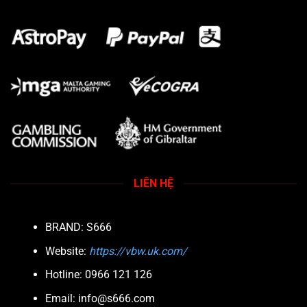
LIÊN HỆ
BRAND: S666
Website:
https://vbw.uk.com/
Hotline: 0966 121 126
Email:
info@s666.com