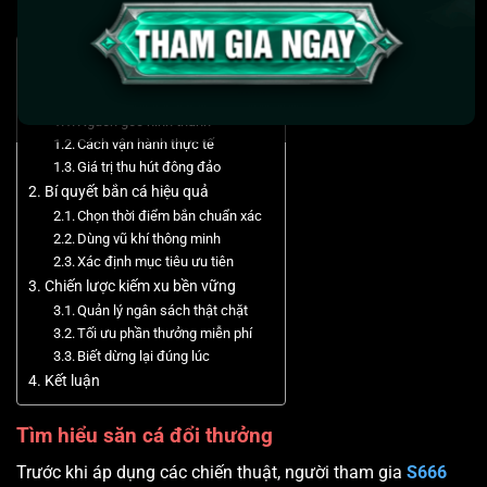
MỤC LỤC
Tìm hiểu săn cá đổi thưởng
Nguồn gốc hình thành
Cách vận hành thực tế
Giá trị thu hút đông đảo
Bí quyết bắn cá hiệu quả
Chọn thời điểm bắn chuẩn xác
Dùng vũ khí thông minh
Xác định mục tiêu ưu tiên
Chiến lược kiếm xu bền vững
Quản lý ngân sách thật chặt
Tối ưu phần thưởng miễn phí
Biết dừng lại đúng lúc
Kết luận
Tìm hiểu săn cá đổi thưởng
Trước khi áp dụng các chiến thuật, người tham gia
S666