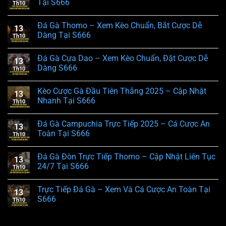
Tại S666
Th10
Đá Gà Thomo – Xem Kèo Chuẩn, Bắt Cược Dễ
13
Dàng Tại S666
Th10
Đá Gà Cựa Dao – Xem Kèo Chuẩn, Đặt Cược Dễ
13
Dàng S666
Th10
Kèo Cược Gà Đầu Tiên Thắng 2025 – Cập Nhật
13
Nhanh Tại S666
Th10
Đá Gà Campuchia Trực Tiếp 2025 – Cá Cược An
13
Toàn Tại S666
Th10
Đá Gà Đòn Trực Tiếp Thomo – Cập Nhật Liên Tục
13
24/7 Tại S666
Th10
Trực Tiếp Đá Gà – Xem Và Cá Cược An Toàn Tại
13
S666
Th10