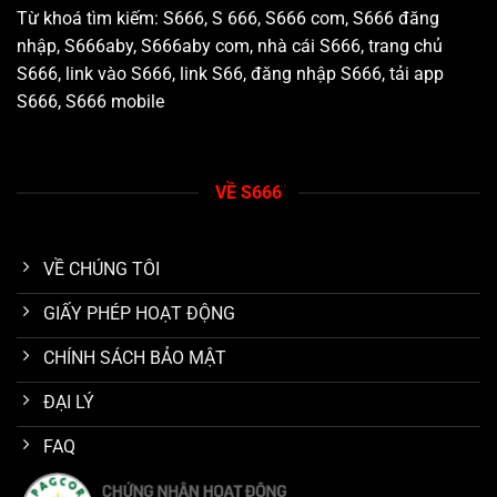
Từ khoá tìm kiếm: S666, S 666, S666 com, S666 đăng
nhập, S666aby, S666aby com, nhà cái S666, trang chủ
S666, link vào S666, link S66, đăng nhập S666, tải app
S666, S666 mobile
VỀ S666
VỀ CHÚNG TÔI
GIẤY PHÉP HOẠT ĐỘNG
CHÍNH SÁCH BẢO MẬT
ĐẠI LÝ
FAQ