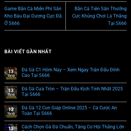
Game Bắn Cá Miễn Phí Săn
Bắn Cá Tiên Săn Thưởng
Kho Báu Đại Dương Cực Đã
Cực Khủng Chơi Là Thắng
Ở S666
Tại S666
BÀI VIẾT GẦN NHẤT
Đá Gà C1 Hôm Nay – Xem Ngay Trận Đấu Đỉnh
13
Cao Tại S666
Th10
Đá Gà Cựa Tròn – Trận Đấu Kịch Tính Nhất 2025
13
Tại S666
Th10
Đá Gà 12 Con Giáp Online 2025 – Cá Cược An
13
Toàn Tại S666
Th10
Cách Chọn Gà Đá Chuẩn, Tăng Cơ Hội Thắng Lớn
13