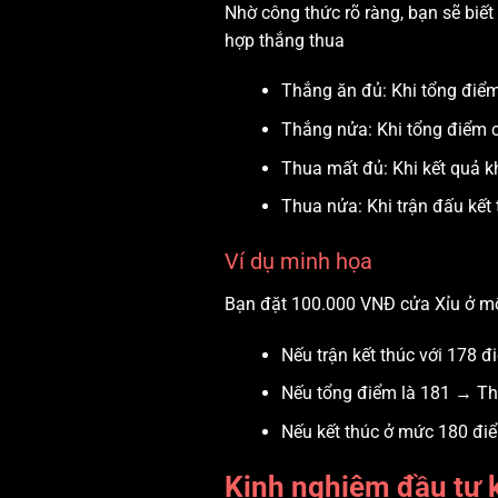
Nhờ công thức rõ ràng, bạn sẽ biết
hợp thắng thua
Thắng ăn đủ: Khi tổng điể
Thắng nửa: Khi tổng điểm c
Thua mất đủ: Khi kết quả k
Thua nửa: Khi trận đấu kết
Ví dụ minh họa
Bạn đặt 100.000 VNĐ cửa Xỉu ở mố
Nếu trận kết thúc với 178 
Nếu tổng điểm là 181 → Th
Nếu kết thúc ở mức 180 đi
Kinh nghiệm đầu tư k