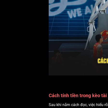
Cách tính tiền trong kèo tài
Sau khi nắm cách đọc, việc hiểu rõ