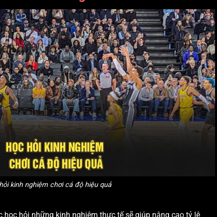
hỏi kinh nghiệm chơi cá độ hiệu quả
c học hỏi những kinh nghiệm thực tế sẽ giúp nâng cao tỷ lệ