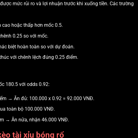
 được mức rủi ro và lợi nhuận trước khi xuống tiền.
Các trường
m cao hoặc thấp hơn mốc 0.5.
hênh 0.25 so với mốc.
hác biệt hoàn toàn so với dự đoán.
 thúc với chênh lệch đúng 0.25 điểm.
c 180.5 với odds 0.92:
điểm → Ăn đủ: 100.000 x 0.92 = 92.000 VNĐ.
ua toàn bộ 100.000 VNĐ.
ểm → Ăn nửa, nhận 46.000 VNĐ.
èo tài xỉu bóng rổ