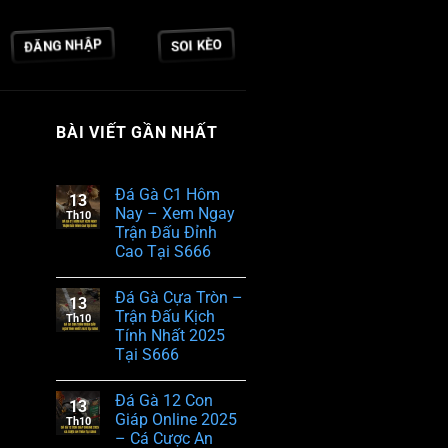
ĐĂNG NHẬP
SOI KÈO
BÀI VIẾT GẦN NHẤT
Đá Gà C1 Hôm
13
Nay – Xem Ngay
Th10
Trận Đấu Đỉnh
Cao Tại S666
Đá Gà Cựa Tròn –
13
Trận Đấu Kịch
Th10
Tính Nhất 2025
Tại S666
Đá Gà 12 Con
13
Giáp Online 2025
Th10
– Cá Cược An