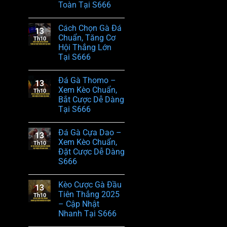
Toàn Tại S666
Cách Chọn Gà Đá
13
Chuẩn, Tăng Cơ
Th10
Hội Thắng Lớn
Tại S666
Đá Gà Thomo –
13
Xem Kèo Chuẩn,
Th10
Bắt Cược Dễ Dàng
Tại S666
Đá Gà Cựa Dao –
13
Xem Kèo Chuẩn,
Th10
Đặt Cược Dễ Dàng
S666
Kèo Cược Gà Đầu
13
Tiên Thắng 2025
Th10
– Cập Nhật
Nhanh Tại S666