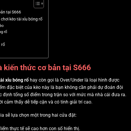
bản tại S666
chơi kèo tài xỉu bóng rổ
kèo
ng rổ
 rổ
à kiến thức cơ bản tại S666
ài xỉu bóng rổ
hay còn gọi là Over/Under là loại hình được
ểm đặc biệt của kèo này là bạn không cần phải dự đoán đội
c định tổng số điểm trong trận so với mức mà nhà cái đưa ra.
i cảm thấy dễ tiếp cận và có tính giải trí cao.
gia sẽ lựa chọn một trong hai cửa đặt:
iểm thực tế sẽ cao hơn con số hiển thị.