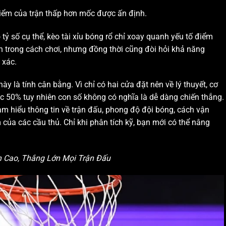
 điểm của trận thấp hơn mốc được ấn định.
 tỷ số cụ thể, kèo tài xỉu bóng rổ chỉ xoay quanh yếu tố điểm
 trong cách chơi, nhưng đồng thời cũng đòi hỏi khả năng
 xác.
y là tính cân bằng. Vì chỉ có hai cửa đặt nên về lý thuyết, cơ
c 50% tuy nhiên con số không có nghĩa là dễ dàng chiến thắng.
m hiểu thông tin về trận đấu, phong độ đội bóng, cách vận
 của các cầu thủ. Chỉ khi phân tích kỹ, bạn mới có thể nâng
 Cao, Thắng Lớn Mọi Trận Đấu