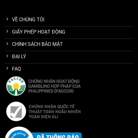
VỀ CHÚNG TÔI
GIẤY PHÉP HOẠT ĐỘNG
CHÍNH SÁCH BẢO MẬT
ĐẠI LÝ
FAQ