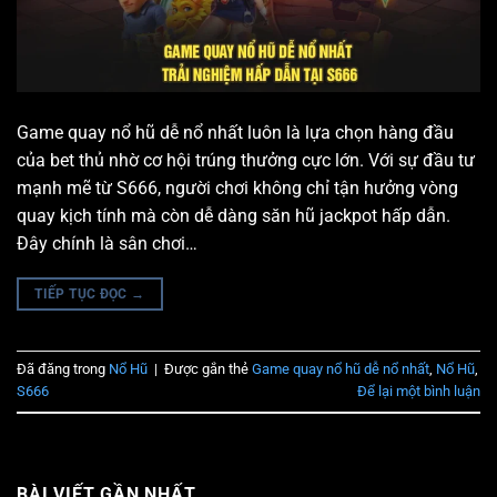
Game quay nổ hũ dễ nổ nhất luôn là lựa chọn hàng đầu
của bet thủ nhờ cơ hội trúng thưởng cực lớn. Với sự đầu tư
mạnh mẽ từ S666, người chơi không chỉ tận hưởng vòng
quay kịch tính mà còn dễ dàng săn hũ jackpot hấp dẫn.
Đây chính là sân chơi…
TIẾP TỤC ĐỌC
→
Đã đăng trong
Nổ Hũ
|
Được gắn thẻ
Game quay nổ hũ dễ nổ nhất
,
Nổ Hũ
,
S666
Để lại một bình luận
BÀI VIẾT GẦN NHẤT