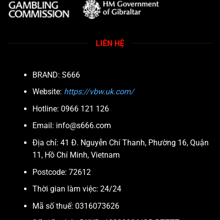
LIÊN HỆ
BRAND: S666
Website:
https://vbw.uk.com/
Hotline: 0966 121 126
Email:
info@s666.com
Địa chỉ: 41 Đ. Nguyễn Chí Thanh, Phường 16, Quận
11, Hồ Chí Minh, Vietnam
Postcode: 72612
Thời gian làm việc: 24/24
Mã số thuế: 0316073626