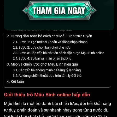
yêu thích cờ bạc trực tuyến.
MỤC LỤC
Giới thiệu trò Mậu Binh online hấp dẫn
Hướng dẫn toàn bộ cách chơi Mậu Binh trực tuyến
Bước 1: Tạo mới tài khoản và đăng nhập nhanh
Bước 2: Lựa chọn bàn chơi phù hợp
Bước 3: Sắp xếp bài và tiến hành đặt cược Mậu Binh online
Bước 4: So bài và nhận phần thưởng
Mẹo và chiến lược chơi Mậu Binh hiệu quả
Sắp xếp bài thông minh để tăng tỷ lệ thắng
Áp dụng chiến thuật dựa trên tâm lý đối thủ
Kết luận
Giới thiệu trò Mậu Binh online hấp dẫn
Mậu Binh là một trò đánh bài chiến lược, đòi hỏi khả năng
tư duy, phán đoán và sự nhanh nhạy trong từng nước đi.
Với luật chơi chặt chẽ, người tham gia cần sắp xếp 13 lá