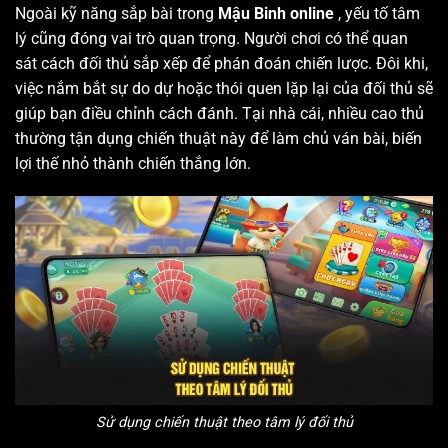
Ngoài kỹ năng sắp bài trong
Mậu Binh online
, yếu tố tâm
lý cũng đóng vai trò quan trọng. Người chơi có thể quan
sát cách đối thủ sắp xếp để phán đoán chiến lược. Đôi khi,
việc nắm bắt sự do dự hoặc thói quen lặp lại của đối thủ sẽ
giúp bạn điều chỉnh cách đánh. Tại nhà cái, nhiều cao thủ
thường tận dụng chiến thuật này để làm chủ ván bài, biến
lợi thế nhỏ thành chiến thắng lớn.
Sử dụng chiến thuật theo tâm lý đối thủ