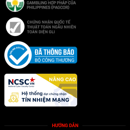
HƯỚNG DẪN