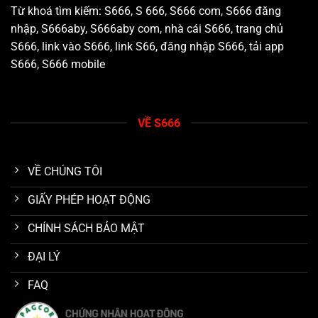
Từ khoá tìm kiếm: S666, S 666, S666 com, S666 đăng
nhập, S666aby, S666aby com, nhà cái S666, trang chủ
S666, link vào S666, link S66, đăng nhập S666, tải app
S666, S666 mobile
VỀ S666
VỀ CHÚNG TÔI
GIẤY PHÉP HOẠT ĐỘNG
CHÍNH SÁCH BẢO MẬT
ĐẠI LÝ
FAQ