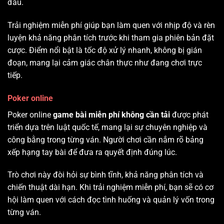
đầu.
Trải nghiệm miễn phí giúp bạn làm quen với nhịp độ và rèn
luyện khả năng phân tích trước khi tham gia phiên bản đặt
cược. Điểm nổi bật là tốc độ xử lý nhanh, không bị gián
đoạn, mang lại cảm giác chân thực như đang chơi trực
tiếp.
Poker online
Poker online
game bài miễn phí không cần tải
được phát
triển dựa trên luật quốc tế, mang lại sự chuyên nghiệp và
công bằng trong từng ván. Người chơi cần nắm rõ bảng
xếp hạng tay bài để đưa ra quyết định đúng lúc.
Trò chơi này đòi hỏi sự bình tĩnh, khả năng phân tích và
chiến thuật dài hạn. Khi trải nghiệm miễn phí, bạn sẽ có cơ
hội làm quen với cách đọc tình huống và quản lý vốn trong
từng ván.