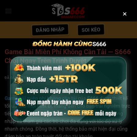
Chuyển
đến
×
nội
dung
ĐĂNG NHẬP
SOI KÈO
S666
Game Bài Miễn Phí Không Cần Tải — S666
Chơi Ngay Trên Trình Duyệt
ĐÃ ĐĂNG TRÊN
12/10/2025
BỞI
ADMIN
Game bài miễn phí không cần tải
của
S666
được thiết kế
tối ưu cho mọi thiết bị, mang đến cho bạn trải nghiệm trực
tiếp không cần tải về. Bạn chỉ cần mở trình duyệt, đăng
nhập và tham gia các trò chơi đa dạng với tốc độ xử lý
nhanh chóng. Đồng thời, hệ thống bảo mật hiện đại cũng
đảm bảo an toàn tuyệt đối cho tài khoản.