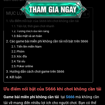
MỤC LỤC
Ưu điểm nổi bật của S666 khi chơi không cần tải
Tiện lợi, thời gian chơi nhanh
Tương thích đa nền tảng
Bảo mật và an toàn
Các game bài miễn phí không cần tải nổi bật trên S666
Tiến lên miền Nam
Phỏm
Xóc đĩa
Tài xỉu
Poker online
Hướng dẫn cách chơi game trên S666
Kết luận
Ưu điểm nổi bật của S666 khi chơi không cần tải
Game bài miễn phí không cần tải
tại
S666
mà không cần
tải về mang đến nhiều lợi ích cho người chơi. Bạn có thể