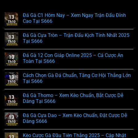
Đá Gà C1 Hôm Nay – Xem Ngay Trận Đấu Đỉnh
13
Cao Tại S666
Th10
Đá Gà Cựa Tròn – Trận Đấu Kịch Tính Nhất 2025
13
Tại S666
Th10
Đá Gà 12 Con Giáp Online 2025 – Cá Cược An
13
Toàn Tại S666
Th10
Cách Chọn Gà Đá Chuẩn, Tăng Cơ Hội Thắng Lớn
13
Tại S666
Th10
Đá Gà Thomo – Xem Kèo Chuẩn, Bắt Cược Dễ
13
Dàng Tại S666
Th10
Đá Gà Cựa Dao – Xem Kèo Chuẩn, Đặt Cược Dễ
13
Dàng S666
Th10
Kèo Cược Gà Đầu Tiên Thắng 2025 – Cập Nhật
13