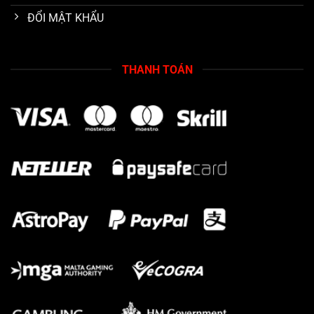
ĐỔI MẬT KHẨU
THANH TOÁN