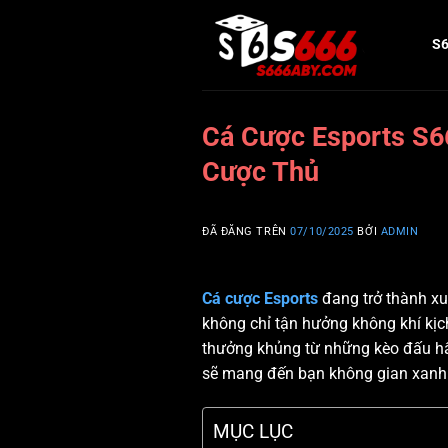
Chuyển
đến
S
nội
dung
Cá Cược Esports S6
S
Cược Thủ
ĐÃ ĐĂNG TRÊN
07/10/2025
BỞI
ADMIN
Cá cược Esports
đang trở thành x
không chỉ tận hưởng không khí kịch
thưởng khủng từ những kèo đấu hấp
sẽ mang đến bạn không gian xanh 
MỤC LỤC