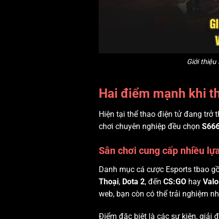
Giới thiệu
Hai điểm mạnh khi t
Hiện tại thể thao điện tử đang trở
chơi chuyên nghiệp đều chọn
S666
Sân chơi cung cấp nhiều lự
Danh mục cá cược Esports tbao gồ
Thoại
,
Dota 2
, đến
CS:GO
hay
Valo
web, bạn còn có thể trải nghiệm nh
Điểm đặc biệt là các sự kiện, giải