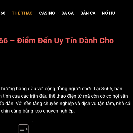
×
666
THỂ THAO
CASINO
ĐÁ GÀ
BẮN CÁ
NỔ HŨ
66 – Điểm Đến Uy Tín Dành Cho
666
u hướng hàng đầu với cộng đồng người chơi. Tại S666, bạn
 tính của các trận đấu thể thao điện tử mà còn có cơ hội săn
 dẫn. Với nền tảng chuyên nghiệp và dịch vụ tận tâm, nhà cái
chín cùng bảng kèo chuyên nghiệp.