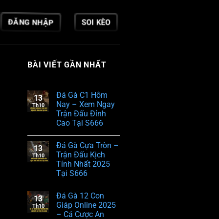
ĐĂNG NHẬP
SOI KÈO
BÀI VIẾT GẦN NHẤT
Đá Gà C1 Hôm
13
Nay – Xem Ngay
Th10
Trận Đấu Đỉnh
Cao Tại S666
Đá Gà Cựa Tròn –
13
Trận Đấu Kịch
Th10
Tính Nhất 2025
Tại S666
Đá Gà 12 Con
13
Giáp Online 2025
Th10
– Cá Cược An