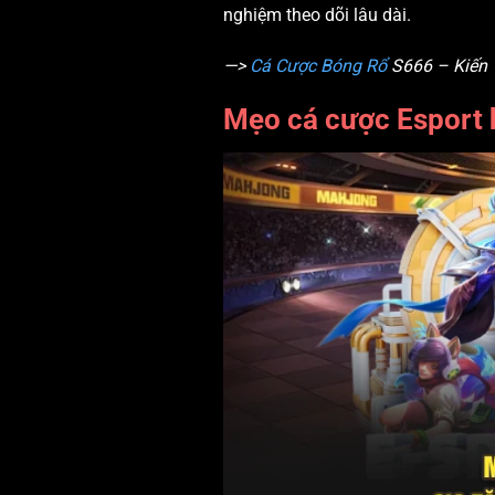
nghiệm theo dõi lâu dài.
—>
Cá Cược Bóng Rổ
S666 – Kiến 
Mẹo cá cược Esport h