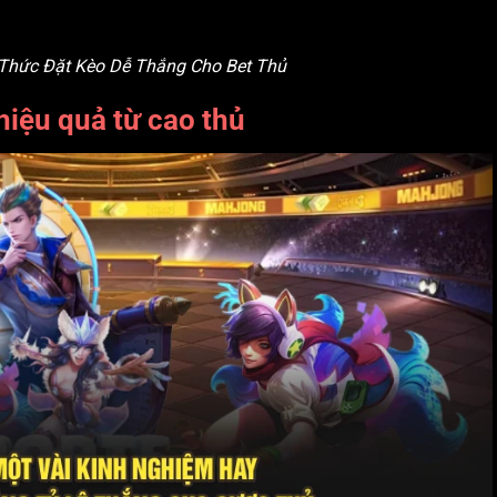
Thức Đặt Kèo Dễ Thắng Cho Bet Thủ
iệu quả từ cao thủ