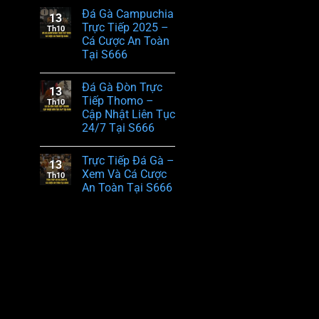
Đá Gà Campuchia
13
Trực Tiếp 2025 –
Th10
Cá Cược An Toàn
Tại S666
Đá Gà Đòn Trực
13
Tiếp Thomo –
Th10
Cập Nhật Liên Tục
24/7 Tại S666
Trực Tiếp Đá Gà –
13
Xem Và Cá Cược
Th10
An Toàn Tại S666