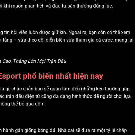
ơi khi muốn phân tích và đầu tư săn thưởng đúng lúc.
 tin hội viên luôn được giữ kín. Ngoài ra, bạn còn có thể xem
ền tảng – vừa theo dõi diễn biến vừa tham gia cá cược, mang lại
 Cao, Thắng Lớn Mọi Trận Đấu
Esport phổ biến nhất hiện nay
là gì, chắc chắn bạn sẽ quan tâm đến những kèo thường gặp.
ác trận đấu điện tử cũng đa dạng hình thức để người chơi lựa
hông thể bỏ qua gồm:
n hành gần giống bóng đá. Nhà cái sẽ đưa ra một tỷ lệ chấp