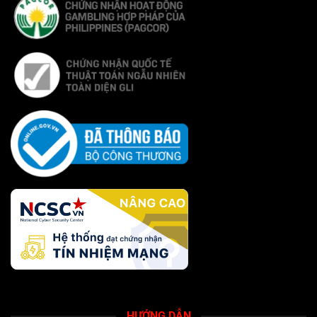
HƯỚNG DẪN