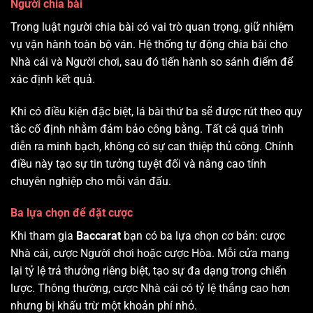
Người chia bài
Trong luật người chia bài có vai trò quan trọng, giữ nhiệm
vụ vận hành toàn bộ ván. Hệ thống tự động chia bài cho
Nhà cái và Người chơi, sau đó tiến hành so sánh điểm để
xác định kết quả.
Khi có điều kiện đặc biệt, lá bài thứ ba sẽ được rút theo quy
tắc cố định nhằm đảm bảo công bằng. Tất cả quá trình
diễn ra minh bạch, không có sự can thiệp thủ công. Chính
điều này tạo sự tin tưởng tuyệt đối và nâng cao tính
chuyên nghiệp cho mỗi ván đấu.
Ba lựa chọn để đặt cược
Khi tham gia
Baccarat
bạn có ba lựa chọn cơ bản: cược
Nhà cái, cược Người chơi hoặc cược Hòa. Mỗi cửa mang
lại tỷ lệ trả thưởng riêng biệt, tạo sự đa dạng trong chiến
lược. Thông thường, cược Nhà cái có tỷ lệ thắng cao hơn
nhưng bị khấu trừ một khoản phí nhỏ.