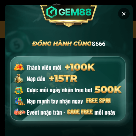
Chuyển
đến
×
nội
dung
ĐĂNG NHẬP
SOI KÈO
S666
Baccarat Online S666 – Cá Cược Đỉnh Cao
Của Sự Trải Nghiệm
ĐÃ ĐĂNG TRÊN
12/10/2025
BỞI
ADMIN
Baccarat
online
S666
nổi bật nhờ sự cân bằng giữa tính
giải trí và cơ hội chiến thắng. Không cần phức tạp hóa
chiến lược, bạn vẫn có thể tham gia dễ dàng và tận hưởng
cảm giác hồi hộp trong từng ván đấu. Trò chơi này thường
được người chơi lâu năm khuyên dùng để rèn luyện kỹ
năng quản lý vốn cũng như phát triển tư duy chiến thuật.