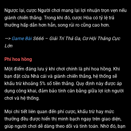
Ngược lại, cược Người chơi mang lại lợi nhuận trọn vẹn nếu
giành chiến thắng. Trong khi đó, cược Hòa có tỷ lệ trả
thưởng hấp dẫn hơn hẳn, song rủi ro cũng cao hơn.
—>
Game Bài
S666 – Giải Trí Thả Ga, Cơ Hội Thắng Cực
Lớn
Phí hoa hồng
Một điểm đáng lưu ý khi chơi chính là phí hoa hồng. Khi
bạn đặt cửa Nhà cái và giành chiến thắng, hệ thống sẽ
khấu trừ khoảng 5% số tiền thắng. Quy định này được áp
dụng công khai, đảm bảo tính cân bằng giữa lợi ích người
chơi và hệ thống.
Mọi chi tiết liên quan đến phí cược, khấu trừ hay mức
thưởng đều được hiển thị minh bạch ngay trên giao diện,
giúp người chơi dễ dàng theo dõi và tính toán. Nhờ đó, bạn