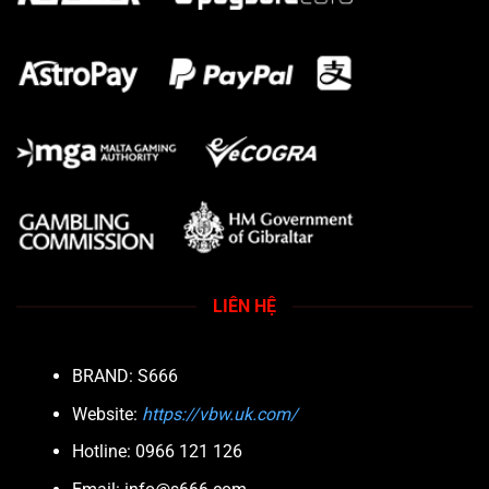
LIÊN HỆ
BRAND: S666
Website:
https://vbw.uk.com/
Hotline: 0966 121 126