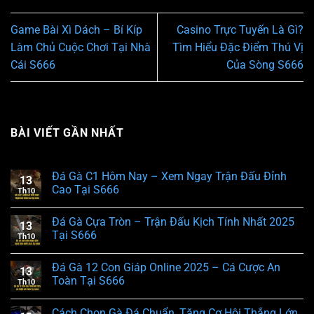
Game Bài Xì Dách – Bí Kíp
Casino Trực Tuyến Là Gì?
Làm Chủ Cuộc Chơi Tại Nhà
Tìm Hiểu Đặc Điểm Thú Vị
Cái S666
Của Sòng S666
BÀI VIẾT GẦN NHẤT
Đá Gà C1 Hôm Nay – Xem Ngay Trận Đấu Đỉnh
13
Cao Tại S666
Th10
Đá Gà Cựa Tròn – Trận Đấu Kịch Tính Nhất 2025
13
Tại S666
Th10
Đá Gà 12 Con Giáp Online 2025 – Cá Cược An
13
Toàn Tại S666
Th10
Cách Chọn Gà Đá Chuẩn, Tăng Cơ Hội Thắng Lớn