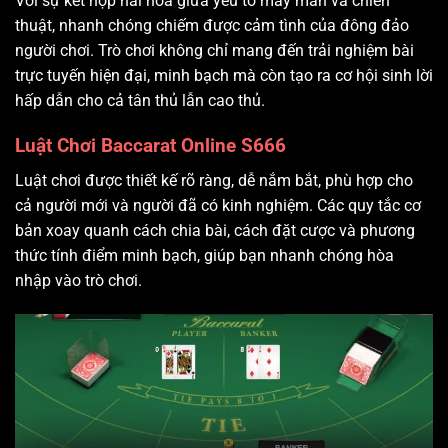
Với sự kết hợp hài hòa giữa yếu tố may mắn và chiến
thuật, nhanh chóng chiếm được cảm tình của đông đảo
người chơi. Trò chơi không chỉ mang đến trải nghiệm bài
trực tuyến hiện đại, minh bạch mà còn tạo ra cơ hội sinh lời
hấp dẫn cho cả tân thủ lẫn cao thủ.
Luật Chơi Baccarat Online S666
Luật chơi được thiết kế rõ ràng, dễ nắm bắt, phù hợp cho
cả người mới và người đã có kinh nghiệm. Các quy tắc cơ
bản xoay quanh cách chia bài, cách đặt cược và phương
thức tính điểm minh bạch, giúp bạn nhanh chóng hòa
nhập vào trò chơi.