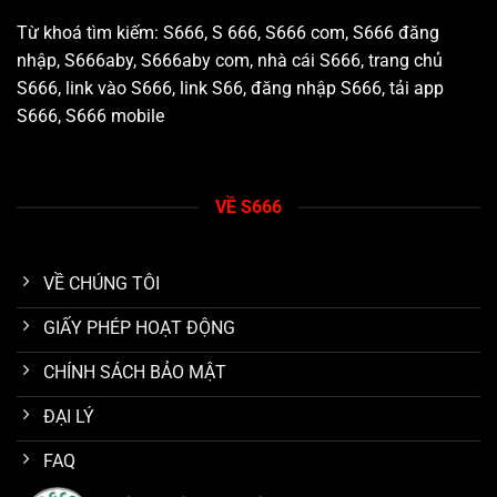
Từ khoá tìm kiếm: S666, S 666, S666 com, S666 đăng
nhập, S666aby, S666aby com, nhà cái S666, trang chủ
S666, link vào S666, link S66, đăng nhập S666, tải app
S666, S666 mobile
VỀ S666
VỀ CHÚNG TÔI
GIẤY PHÉP HOẠT ĐỘNG
CHÍNH SÁCH BẢO MẬT
ĐẠI LÝ
FAQ